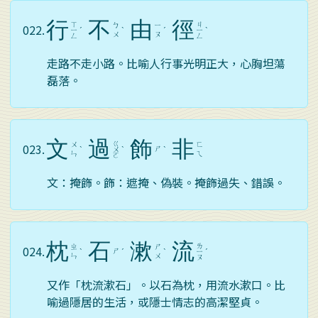
行
不
由
徑
ㄒ
ㄐ
ㄅ
ㄧ
022.
ㄧ
ˊ
ˋ
ˊ
ㄧ
ˋ
ㄨ
ㄡ
ㄥ
ㄥ
走路不走小路。比喻人行事光明正大，心胸坦蕩
磊落。
文
過
飾
非
ㄍ
ㄨ
ㄈ
023.
ㄕ
ˋ
ㄨ
ˋ
ˋ
ㄣ
ㄟ
ㄛ
文：掩飾。飾：遮掩、偽裝。掩飾過失、錯誤。
枕
石
漱
流
ㄌ
ㄓ
ㄕ
024.
ㄕ
ˋ
ˊ
ˋ
ㄧ
ˊ
ㄣ
ㄨ
ㄡ
又作「枕流漱石」。以石為枕，用流水漱口。比
喻過隱居的生活，或隱士情志的高潔堅貞。