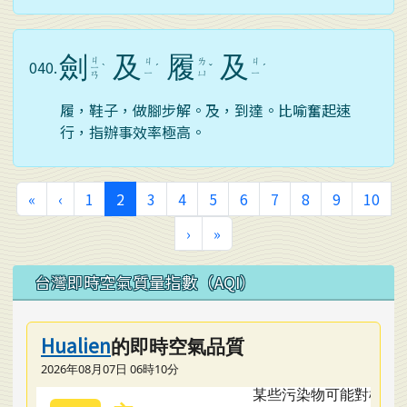
劍
及
履
及
ㄐ
ㄐ
ㄌ
ㄐ
040.
ㄧ
ˋ
ˊ
ˇ
ˊ
ㄧ
ㄩ
ㄧ
ㄢ
履，鞋子，做腳步解。及，到達。比喻奮起速
行，指辦事效率極高。
第一頁
上一頁
(目前頁次)
«
‹
1
2
3
4
5
6
7
8
9
10
下一頁
最後頁
›
»
左邊區域內容
台灣即時空氣質量指數（AQI）
Hualien
的即時空氣品質
2026年08月07日 06時10分