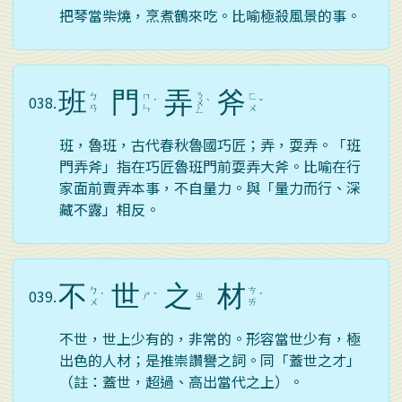
把琴當柴燒，烹煮鶴來吃。比喻極殺風景的事。
班
門
弄
斧
ㄋ
ㄅ
ㄇ
ㄈ
038.
ˊ
ㄨ
ˋ
ˇ
ㄢ
ㄣ
ㄨ
ㄥ
班，魯班，古代春秋魯國巧匠；弄，耍弄。「班
門弄斧」指在巧匠魯班門前耍弄大斧。比喻在行
家面前賣弄本事，不自量力。與「量力而行、深
藏不露」相反。
不
世
之
材
ㄅ
ㄘ
039.
ㄕ
ㄓ
ˊ
ˋ
ˊ
ㄨ
ㄞ
不世，世上少有的，非常的。形容當世少有，極
出色的人材；是推崇讚譽之詞。同「蓋世之才」
（註：蓋世，超過、高出當代之上）。