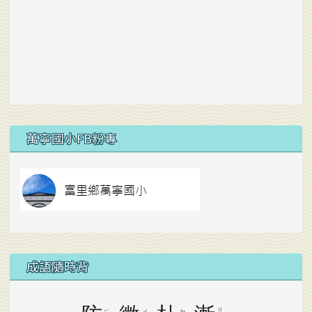
右邊區域內容
萬寧國小FB粉專
link to https://
成語隨時背
ㄐ
ㄈ
ㄨ
ㄉ