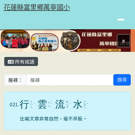
花蓮縣富里鄉萬寧國小
跳至主內容區
花蓮縣富里鄉萬寧國小
⏸
頁尾區域
主內容區域
所有成語
搜尋：
搜尋
行
雲
流
水
ㄒ
ㄌ
ㄕ
ㄩ
021.
ㄧ
ˊ
ˊ
ㄧ
ˊ
ㄨ
ˇ
ㄣ
ㄥ
ㄡ
ㄟ
比喻文章非常自然，毫不呆板。