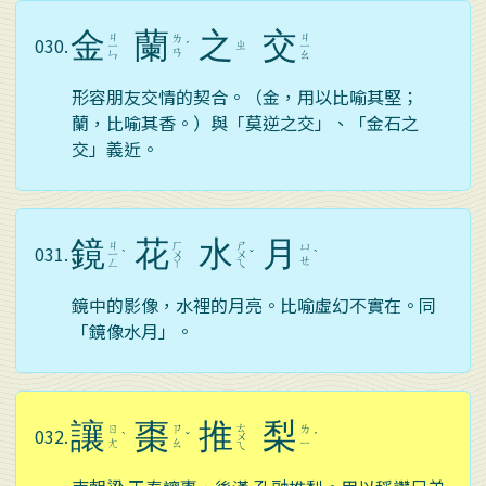
金
蘭
之
交
ㄐ
ㄐ
ㄌ
030.
ㄓ
ㄧ
ˊ
ㄧ
ㄢ
ㄣ
ㄠ
形容朋友交情的契合。（金，用以比喻其堅；
蘭，比喻其香。）與「莫逆之交」、「金石之
交」義近。
鏡
花
水
月
ㄐ
ㄏ
ㄕ
ㄩ
031.
ㄧ
ˋ
ㄨ
ㄨ
ˇ
ˋ
ㄝ
ㄥ
ㄚ
ㄟ
鏡中的影像，水裡的月亮。比喻虛幻不實在。同
「鏡像水月」。
讓
棗
推
梨
ㄊ
ㄖ
ㄗ
ㄌ
032.
ˋ
ˇ
ㄨ
ˊ
ㄤ
ㄠ
ㄧ
ㄟ