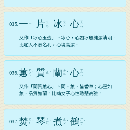
一
片
冰
心
ㄆ
ㄅ
ㄒ
035.
ㄧ
ㄧ
ˋ
ㄧ
ㄧ
ㄢ
ㄥ
ㄣ
又作「冰心玉壺」。冰心，心如冰般純潔清明。
比喻人不慕名利，心境高潔。
蕙
質
蘭
心
ㄏ
ㄒ
ㄌ
036.
ㄓ
ㄨ
ˋ
ˊ
ˊ
ㄧ
ㄢ
ㄟ
ㄣ
又作「蘭質蕙心」。蘭、蕙，皆香草；心靈如
蕙，品質如蘭。比喻女子心性聰慧高雅。
焚
琴
煮
鶴
ㄑ
ㄈ
ㄓ
ㄏ
037.
ˊ
ㄧ
ˊ
ˇ
ˋ
ㄣ
ㄨ
ㄜ
ㄣ