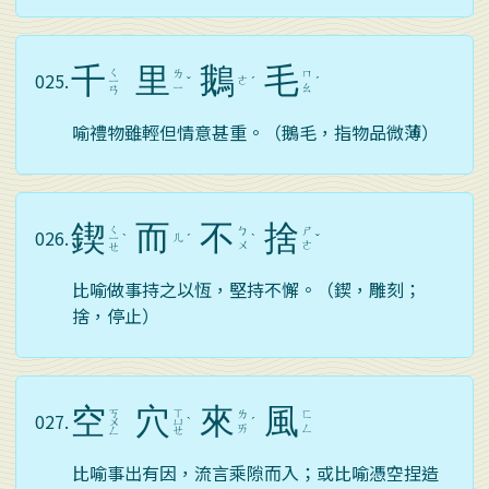
千
里
鵝
毛
ㄑ
ㄌ
ㄇ
025.
ㄜ
ㄧ
ˇ
ˊ
ˊ
ㄧ
ㄠ
ㄢ
喻禮物雖輕但情意甚重。（鵝毛，指物品微薄）
鍥
而
不
捨
ㄑ
ㄅ
ㄕ
026.
ㄦ
ㄧ
ˋ
ˊ
ˋ
ˇ
ㄨ
ㄜ
ㄝ
比喻做事持之以恆，堅持不懈。（鍥，雕刻；
捨，停止）
空
穴
來
風
ㄎ
ㄒ
ㄌ
ㄈ
027.
ㄨ
ㄩ
ˋ
ˊ
ㄞ
ㄥ
ㄥ
ㄝ
比喻事出有因，流言乘隙而入；或比喻憑空捏造