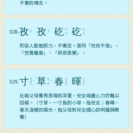
不實的傳言。
孜
孜
矻
矻
ㄎ
ㄎ
028.
ㄗ
ㄗ
ˋ
ˋ
ㄨ
ㄨ
形容人勤勉努力，不懈怠。意同「孜孜不倦」、
「焚膏繼晷」、「夙夜匪懈」。
寸
草
春
暉
ㄘ
ㄔ
ㄏ
ㄘ
029.
ㄨ
ˋ
ˇ
ㄨ
ㄨ
ㄠ
ㄣ
ㄣ
ㄟ
比喻父母養育恩情的深重，兒女竭盡心力亦難以
回報。（寸草，一寸長的小草，指兒女；春暉，
春天溫暖的陽光，指父母對兒女細心的呵護與教
養）