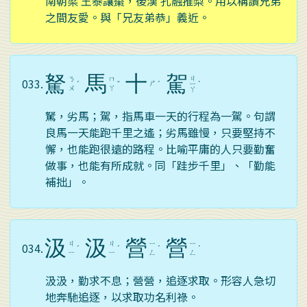
南朝梁 王泰讓棗，後漢 孔融推梨。用以稱讚兄弟
之間友愛。與「兄友弟恭」義近。
駑
馬
十
駕
ㄐ
ㄋ
ㄇ
033.
ㄕ
ˊ
ˇ
ˊ
ㄧ
ˋ
ㄨ
ㄚ
ㄚ
駑，劣馬；駕，指馬車一天的行程為一駕。句謂
良馬一天能跑千里之遙；劣馬雖慢，只要堅持不
懈，也能跑很遠的路程。比喻平庸的人只要勤奮
做事，也能有所成就。同「跬步千里」、「勤能
補拙」。
汲
汲
營
營
ㄐ
ㄐ
ㄧ
ㄧ
034.
ˊ
ˊ
ˊ
ˊ
ㄧ
ㄧ
ㄥ
ㄥ
汲汲，勤求不息；營營，追逐求取。形容人急切
地奔馳追逐，以求取功名利祿。