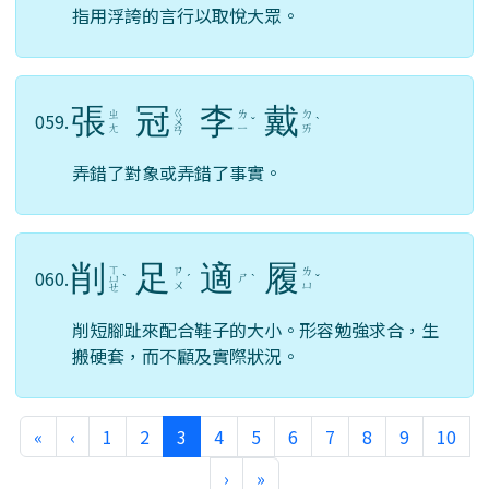
指用浮誇的言行以取悅大眾。
張
冠
李
戴
ㄍ
ㄓ
ㄌ
ㄉ
059.
ㄨ
ˇ
ˋ
ㄤ
ㄧ
ㄞ
ㄢ
弄錯了對象或弄錯了事實。
削
足
適
履
ㄒ
ㄗ
ㄌ
060.
ㄕ
ㄩ
ˋ
ˊ
ˋ
ˇ
ㄨ
ㄩ
ㄝ
削短腳趾來配合鞋子的大小。形容勉強求合，生
搬硬套，而不顧及實際狀況。
第一頁
上一頁
(目前頁次)
«
‹
1
2
3
4
5
6
7
8
9
10
下一頁
最後頁
›
»