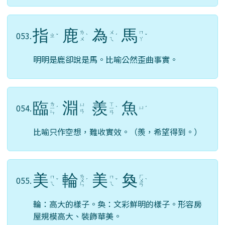
指
鹿
為
馬
ㄌ
ㄨ
ㄇ
053.
ㄓ
ˇ
ˋ
ˊ
ˇ
ㄨ
ㄟ
ㄚ
明明是鹿卻說是馬。比喻公然歪曲事實。
臨
淵
羨
魚
ㄌ
ㄒ
ㄩ
054.
ㄩ
ㄧ
ˊ
ㄧ
ˋ
ˊ
ㄢ
ㄣ
ㄢ
比喻只作空想，難收實效。（羨，希望得到。）
美
輪
美
奐
ㄌ
ㄏ
ㄇ
ㄇ
055.
ˇ
ㄨ
ˊ
ˇ
ㄨ
ˋ
ㄟ
ㄟ
ㄣ
ㄢ
輪：高大的樣子。奐：文彩鮮明的樣子。形容房
屋規模高大、裝飾華美。