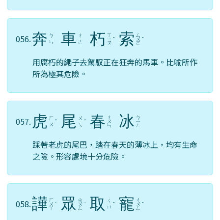
奔
車
朽
索
ㄒ
ㄙ
ㄅ
ㄔ
056.
ㄧ
ˇ
ㄨ
ˇ
ㄣ
ㄜ
ㄡ
ㄛ
用腐朽的繩子去駕馭正在狂奔的馬車。比喻所作
所為極其危險。
虎
尾
春
冰
ㄔ
ㄅ
ㄏ
ㄨ
057.
ˇ
ˇ
ㄨ
ㄧ
ㄨ
ㄟ
ㄣ
ㄥ
踩著老虎的尾巴，踏在春天的薄冰上，均有生命
之險。形容處境十分危險。
譁
眾
取
寵
ㄏ
ㄓ
ㄔ
ㄑ
058.
ㄨ
ˊ
ㄨ
ˋ
ˇ
ㄨ
ˇ
ㄩ
ㄚ
ㄥ
ㄥ