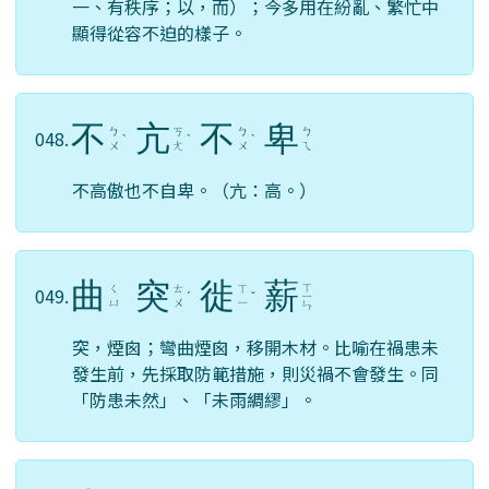
一、有秩序；以，而）；今多用在紛亂、繁忙中
顯得從容不迫的樣子。
不
亢
不
卑
ㄅ
ㄎ
ㄅ
ㄅ
048.
ˋ
ˋ
ˋ
ㄨ
ㄤ
ㄨ
ㄟ
不高傲也不自卑。（亢：高。）
曲
突
徙
薪
ㄒ
ㄑ
ㄊ
ㄒ
049.
ˊ
ˇ
ㄧ
ㄩ
ㄨ
ㄧ
ㄣ
突，煙囪；彎曲煙囪，移開木材。比喻在禍患未
發生前，先採取防範措施，則災禍不會發生。同
「防患未然」、「未雨綢繆」。