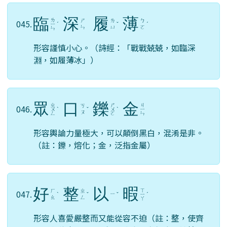
臨
深
履
薄
ㄌ
ㄕ
ㄌ
ㄅ
045.
ㄧ
ˊ
ˇ
ˊ
ㄣ
ㄩ
ㄛ
ㄣ
形容謹慎小心。（詩經：「戰戰兢兢，如臨深
淵，如履薄冰」）
眾
口
鑠
金
ㄓ
ㄕ
ㄐ
ㄎ
046.
ㄨ
ˋ
ˇ
ㄨ
ˋ
ㄧ
ㄡ
ㄥ
ㄛ
ㄣ
形容輿論力量極大，可以顛倒黑白，混淆是非。
（註：鑠，熔化；金，泛指金屬）
好
整
以
暇
ㄒ
ㄏ
ㄓ
047.
ㄧ
ˋ
ˇ
ˇ
ㄧ
ˊ
ㄠ
ㄥ
ㄚ
形容人喜愛嚴整而又能從容不迫（註：整，使齊