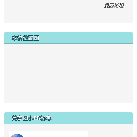
愛因斯坦
本校位置圖
右邊區域內容
萬寧國小FB粉專
link to https://