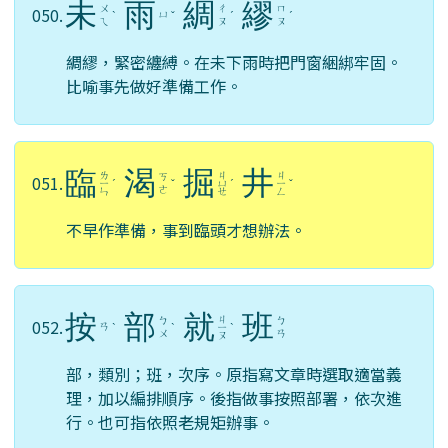
未
雨
綢
繆
ㄨ
ㄔ
ㄇ
050.
ㄩ
ˋ
ˇ
ˊ
ˊ
ㄟ
ㄡ
ㄡ
綢繆，緊密纏縛。在未下雨時把門窗綑綁牢固。
比喻事先做好準備工作。
臨
渴
掘
井
ㄌ
ㄐ
ㄐ
ㄎ
051.
ㄧ
ˊ
ˇ
ㄩ
ˊ
ㄧ
ˇ
ㄜ
ㄣ
ㄝ
ㄥ
不早作準備，事到臨頭才想辦法。
按
部
就
班
ㄐ
ㄅ
ㄅ
052.
ㄢ
ˋ
ˋ
ㄧ
ˋ
ㄨ
ㄢ
ㄡ
部，類別；班，次序。原指寫文章時選取適當義
理，加以編排順序。後指做事按照部署，依次進
行。也可指依照老規矩辦事。