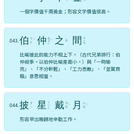
一個字價值千兩黃金；形容文字價值很高。
伯
仲
之
間
ㄓ
ㄐ
ㄅ
043.
ㄓ
ˊ
ㄨ
ˋ
ㄧ
ㄛ
ㄥ
ㄢ
比喻彼此的能力不相上下。（古代兄弟排行：伯
仲叔季。以伯仲比喻差距小。）與「一時瑜
亮」、「不分軒輊」、「工力悉敵」、「並駕齊
驅」意思相當。
披
星
戴
月
ㄒ
ㄆ
ㄉ
ㄩ
044.
ㄧ
ˋ
ˋ
ㄧ
ㄞ
ㄝ
ㄥ
形容早出晚歸地辛勤工作。