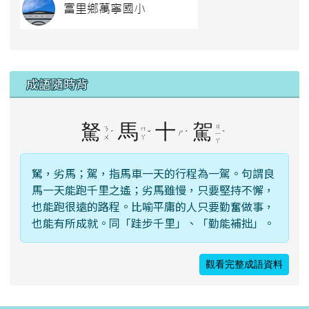
成語隨時背
駑
馬
十
駕
ㄐ
ㄋ
ㄇ
ˊ
ˇ
ㄕ
ˊ
ˋ
ㄧ
ㄨ
ㄚ
ㄚ
駑，劣馬；駕，指馬車一天的行程為一駕。句謂良
馬一天能跑千里之遙；劣馬雖慢，只要堅持不懈，
也能跑很遠的路程。比喻平庸的人只要勤奮做事，
也能有所成就。同「跬步千里」、「勤能補拙」。
觀看完整成語資料