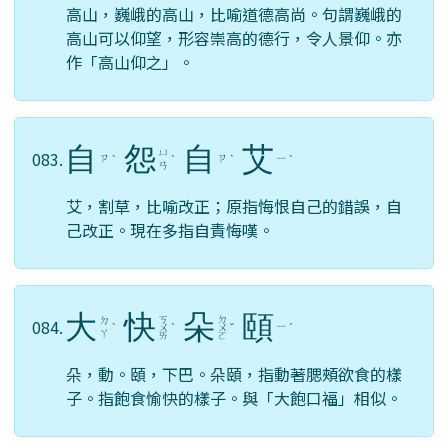
高山，巍峨的高山，比喻道德高尚。句謂巍峨的
高山可以仰望，形容崇高的德行，令人景仰。亦
作「高山仰之」。
自
怨
自
艾
ㄩ
083.
ㄗ
ㄗ
ㄧ
ˋ
ˋ
ˋ
ˋ
ㄢ
艾，割草，比喻改正；原指悔恨自己的錯誤，自
己改正。現在多指自責悔嘆。
大
快
朵
頤
ㄎ
ㄉ
ㄉ
084.
ㄧ
ˋ
ㄨ
ˋ
ㄨ
ˇ
ˊ
ㄚ
ㄞ
ㄛ
朵，動。頤，下巴。朵頤，指動著腮頰欲食的樣
子。指飽食愉快的樣子。與「大飽口福」相似。