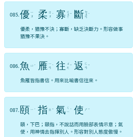
優
柔
寡
斷
ㄍ
ㄉ
ㄧ
ㄖ
085.
ˊ
ㄨ
ˇ
ㄨ
ˋ
ㄡ
ㄡ
ㄚ
ㄢ
優柔，猶豫不決；寡斷，缺乏決斷力。形容做事
猶豫不果決。
魚
雁
往
返
ㄧ
ㄨ
ㄈ
086.
ㄩ
ˊ
ˋ
ˇ
ˇ
ㄢ
ㄤ
ㄢ
魚雁皆指書信。用來比喻書信往來。
頤
指
氣
使
ㄑ
087.
ㄧ
ㄓ
ㄕ
ˊ
ˇ
ˋ
ˇ
ㄧ
頤，下巴；頤指，不說話而用臉部表情示意；氣
使，用神情去指揮別人。形容對別人態度傲慢。