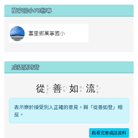
右邊區域內容
萬寧國小FB粉專
link to https://
成語隨時背
從
善
如
流
ㄘ
ㄌ
ㄕ
ㄖ
ˊ
ˋ
ˊ
ˊ
ㄨ
ㄧ
ㄢ
ㄨ
ㄥ
ㄡ
表示樂於接受別人正確的意見。與「從善如登」相
反。
觀看完整成語資料