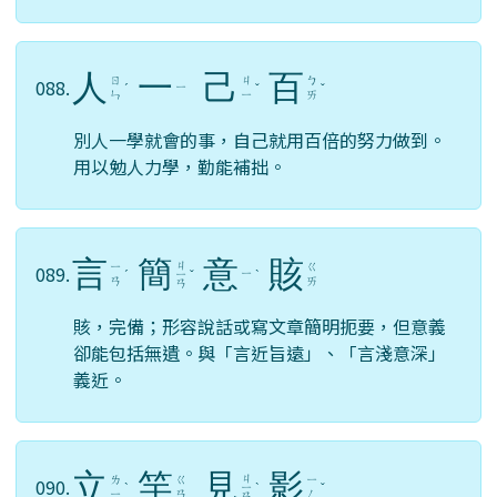
人
一
己
百
ㄖ
ㄐ
ㄅ
088.
ㄧ
ˊ
ˇ
ˇ
ㄣ
ㄧ
ㄞ
別人一學就會的事，自己就用百倍的努力做到。
用以勉人力學，勤能補拙。
言
簡
意
賅
ㄐ
ㄧ
ㄍ
089.
ㄧ
ˊ
ㄧ
ˇ
ˋ
ㄢ
ㄞ
ㄢ
賅，完備；形容說話或寫文章簡明扼要，但意義
卻能包括無遺。與「言近旨遠」、「言淺意深」
義近。
立
竿
見
影
ㄐ
ㄌ
ㄍ
ㄧ
090.
ˋ
ㄧ
ˋ
ˇ
ㄧ
ㄢ
ㄥ
ㄢ