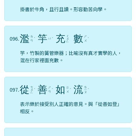
掛書於牛角，且行且讀。形容勤苦向學。
濫
竽
充
數
ㄔ
ㄌ
ㄕ
096.
ㄩ
ˋ
ˊ
ㄨ
ˋ
ㄢ
ㄨ
ㄥ
竽，竹製的簧管樂器；比喻沒有真才實學的人，
混在行家裡面充數。
從
善
如
流
ㄘ
ㄌ
ㄕ
ㄖ
097.
ㄨ
ˊ
ˋ
ˊ
ㄧ
ˊ
ㄢ
ㄨ
ㄥ
ㄡ
表示樂於接受別人正確的意見。與「從善如登」
相反。