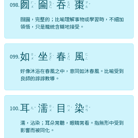
囫
圇
吞
棗
ㄌ
ㄊ
ㄏ
ㄗ
098.
ˊ
ㄨ
ˊ
ㄨ
ˇ
ㄨ
ㄠ
ㄣ
ㄣ
囫圇，完整的；比喻理解事物或學習時，不細加
領悟，只是籠統含糊地接受。
如
坐
春
風
ㄗ
ㄔ
ㄖ
ㄈ
099.
ˊ
ㄨ
ˋ
ㄨ
ㄨ
ㄥ
ㄛ
ㄣ
好像沐浴在春風之中，意同如沐春風。比喻受到
良師的諄諄教導。
耳
濡
目
染
ㄖ
ㄇ
ㄖ
100.
ㄦ
ˇ
ˊ
ˋ
ˇ
ㄨ
ㄨ
ㄢ
濡，沾染；耳朵常聽，眼睛常看。指無形中受到
影響而被同化。