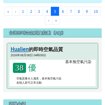
第一頁
上一頁
(目前頁次)
«
‹
1
2
3
4
5
6
7
8
9
10
下一頁
最後頁
›
»
左邊區域內容
台灣即時空氣質量指數（AQI）
Hualien
的即時空氣品質
2026年08月08日 04時09分
優
38
空氣質量令人滿意，基本無空氣污染
各類人群可正常活動
隨機小語