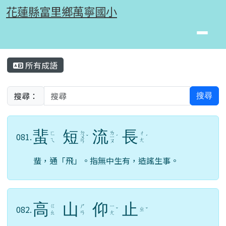
花蓮縣富里鄉萬寧國小
跳至主內容區
花蓮縣富里鄉萬寧國小
頁尾區域
主內容區域
所有成語
⏸
搜尋：
搜尋
蜚
短
流
長
ㄉ
ㄌ
ㄈ
ㄔ
081.
ㄨ
ˇ
ㄧ
ˊ
ˊ
ㄟ
ㄤ
ㄢ
ㄡ
蜚，通「飛」。指無中生有，造謠生事。
高
山
仰
止
ㄍ
ㄕ
ㄧ
082.
ㄓ
ˇ
ˇ
ㄠ
ㄢ
ㄤ