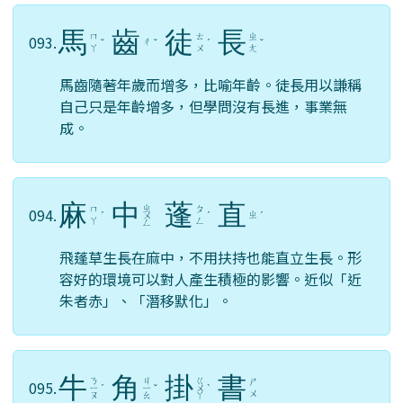
馬
齒
徒
長
ㄇ
ㄊ
ㄓ
093.
ㄔ
ˇ
ˇ
ˊ
ˇ
ㄚ
ㄨ
ㄤ
馬齒隨著年歲而增多，比喻年齡。徒長用以謙稱
自己只是年齡增多，但學問沒有長進，事業無
成。
麻
中
蓬
直
ㄓ
ㄇ
ㄆ
094.
ㄓ
ˊ
ㄨ
ˊ
ˊ
ㄚ
ㄥ
ㄥ
飛蓬草生長在麻中，不用扶持也能直立生長。形
容好的環境可以對人產生積極的影響。近似「近
朱者赤」、「潛移默化」。
牛
角
掛
書
ㄋ
ㄐ
ㄍ
ㄕ
095.
ㄧ
ˊ
ㄧ
ˇ
ㄨ
ˋ
ㄨ
ㄡ
ㄠ
ㄚ