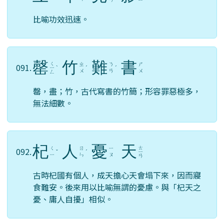
比喻功效迅速。
罄
竹
難
書
ㄑ
ㄓ
ㄋ
ㄕ
091.
ㄧ
ˋ
ˊ
ˊ
ㄨ
ㄢ
ㄨ
ㄥ
罄，盡；竹，古代寫書的竹簡；形容罪惡極多，
無法細數。
杞
人
憂
天
ㄊ
ㄑ
ㄖ
ㄧ
092.
ˇ
ˊ
ㄧ
ㄧ
ㄣ
ㄡ
ㄢ
古時杞國有個人，成天擔心天會塌下來，因而寢
食難安。後來用以比喻無謂的憂慮。與「杞天之
憂、庸人自擾」相似。