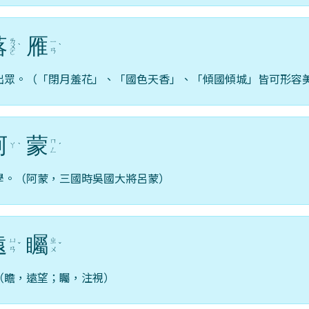
落
雁
ㄌ
ㄧ
ㄨ
ˋ
ˋ
ㄢ
ㄛ
出眾。（「閉月羞花」、「國色天香」、「傾國傾城」皆可形容
阿
蒙
ㄇ
ㄚ
ˋ
ˊ
ㄥ
學。（阿蒙，三國時吳國大將呂蒙）
遠
矚
ㄩ
ㄓ
ˇ
ˇ
ㄢ
ㄨ
（瞻，遠望；矚，注視）