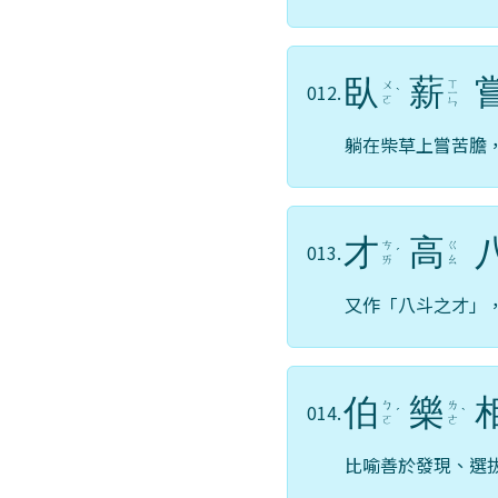
臥
薪
ㄒ
ㄨ
012.
ˋ
ㄧ
ㄛ
ㄣ
躺在柴草上嘗苦膽
才
高
ㄘ
ㄍ
013.
ˊ
ㄞ
ㄠ
又作「八斗之才」
伯
樂
ㄅ
ㄌ
014.
ˊ
ˋ
ㄛ
ㄜ
比喻善於發現、選