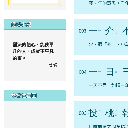
載，年的意思。千
隨機小語
一
介
ㄐ
003.
ㄧ
ㄧ
ˋ
ㄝ
介，通「芥」，小
堅決的信心，能使平
凡的人，成就不平凡
的事。
佚名
一
日
004.
ㄧ
ㄖ
ˋ
一天不見，如隔三
本校位置圖
投
桃
ㄊ
ㄊ
005.
ˊ
ˊ
ㄡ
ㄠ
比喻朋友之間友情