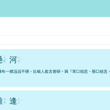
懸
河
ㄒ
ㄏ
ㄩ
ˊ
ˊ
ㄜ
ㄢ
瀑布一樣滔滔不絕，比喻人能言善辯。與「笨口拙舌、張口結舌
難
逢
ㄋ
ㄈ
ˊ
ˊ
ㄢ
ㄥ