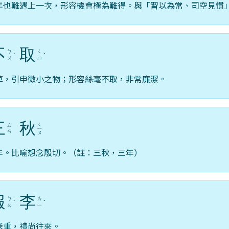
年也難遇上一次，形容機會極為難得。與「習以為常、司空見慣
不
取
ㄅ
ㄑ
ˋ
ˇ
ㄨ
ㄩ
草，引申微小之物；形容絲毫不取，非常廉潔。
三
秋
ㄑ
ㄙ
ㄧ
ㄢ
ㄡ
年。比喻想念殷切。（註：三秋，三年）
報
李
ㄅ
ㄌ
ˋ
ˇ
ㄠ
ㄧ
深重，禮尚往來。