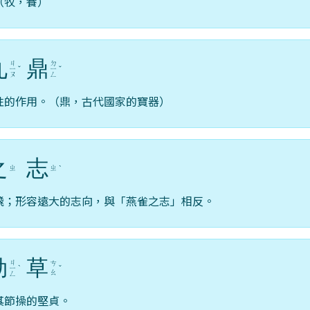
（牧，養）
九
鼎
ㄐ
ㄉ
ㄧ
ˇ
ㄧ
ˇ
ㄡ
ㄥ
性的作用。（鼎，古代國家的寶器）
之
志
ㄓ
ㄓ
ˋ
飛；形容遠大的志向，與「燕雀之志」相反。
勁
草
ㄐ
ㄘ
ㄧ
ˋ
ˇ
ㄠ
ㄥ
其節操的堅貞。