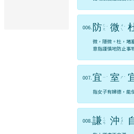
防
微
ㄈ
ㄨ
006.
ˊ
ˊ
ㄤ
ㄟ
微，隱微。杜，堵
意指謹慎地防止事
宜
室
007.
ㄧ
ㄕ
ˊ
ˋ
指女子有婦德，能
謙
沖
ㄑ
ㄔ
008.
ㄧ
ㄨ
ㄢ
ㄥ