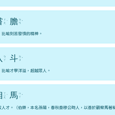
嘗
膽
ㄔ
ㄉ
ˊ
ˇ
ㄤ
ㄢ
，比喻刻苦發憤的精神。
八
斗
ㄅ
ㄉ
ˇ
ㄚ
ㄡ
，比喻才學洋溢，超越眾人。
相
馬
ㄒ
ㄇ
ㄧ
ˋ
ˇ
ㄚ
ㄤ
拔人才。（伯樂，本名孫陽，春秋秦穆公時人，以善於觀察馬著