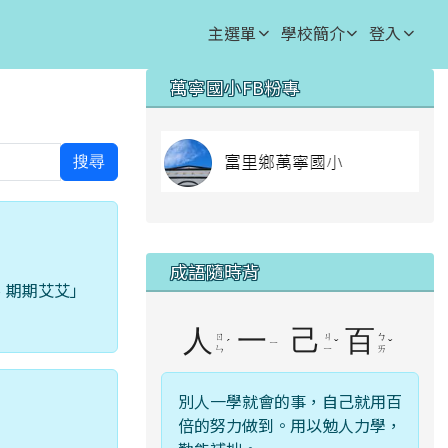
主選單
學校簡介
登入
右邊區域內容
萬寧國小FB粉專
⏸
lin
搜尋
成語隨時背
、期期艾艾」
人
一
己
百
ㄖ
ㄐ
ㄅ
ˊ
ㄧ
ˇ
ˇ
ㄣ
ㄧ
ㄞ
別人一學就會的事，自己就用百
倍的努力做到。用以勉人力學，