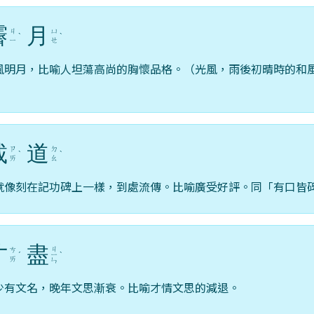
霽
月
ㄐ
ㄩ
ˋ
ˋ
ㄧ
ㄝ
風明月，比喻人坦蕩高尚的胸懷品格。（光風，雨後初晴時的和
載
道
ㄗ
ㄉ
ˋ
ˋ
ㄞ
ㄠ
就像刻在記功碑上一樣，到處流傳。比喻廣受好評。同「有口皆
才
盡
ㄐ
ㄘ
ˊ
ㄧ
ˋ
ㄞ
ㄣ
少有文名，晚年文思漸衰。比喻才情文思的減退。