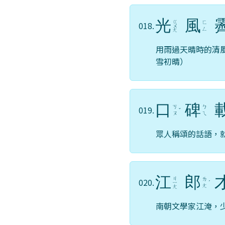
光
風
ㄍ
ㄈ
018.
ㄨ
ㄥ
ㄤ
用雨過天晴時的清
雪初晴）
口
碑
ㄎ
ㄅ
019.
ˇ
ㄡ
ㄟ
眾人稱頌的話語，
江
郎
ㄐ
ㄌ
020.
ㄧ
ˊ
ㄤ
ㄤ
南朝文學家江淹，