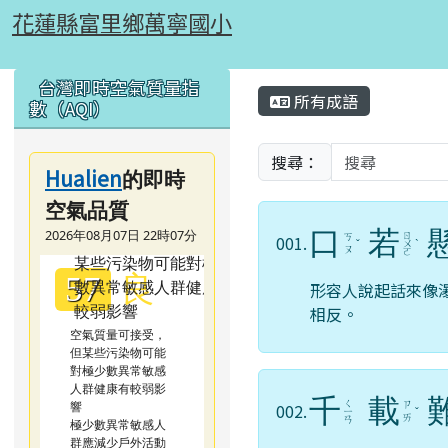
花蓮縣富里鄉萬寧國小
跳至主內容區
花蓮縣富里鄉萬寧國小
頁尾區域
左邊區域內容
主內容區域
台灣即時空氣質量指
所有成語
數（AQI）
搜尋：
Hualien
的即時
空氣品質
口
若
2026年08月07日 22時07分
ㄖ
ㄎ
001.
ˇ
ㄨ
ˋ
ㄡ
ㄛ
良
57
形容人說起話來像
相反。
空氣質量可接受，
但某些污染物可能
對極少數異常敏感
人群健康有較弱影
千
載
ㄑ
響
ㄗ
002.
ㄧ
ˇ
ㄞ
ㄢ
極少數異常敏感人
群應減少戶外活動