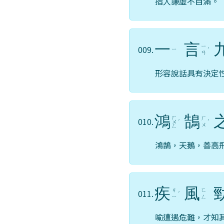
指人謙虛不自滿。
一
言
ㄧ
009.
ㄧ
ˊ
ㄢ
形容說話具有決定
鴻
鵠
ㄏ
ㄏ
010.
ㄨ
ˊ
ˊ
ㄨ
ㄥ
鴻鵠，天鵝，善高
疾
風
ㄐ
ㄈ
011.
ˊ
ㄧ
ㄥ
喻遭遇危難，才知