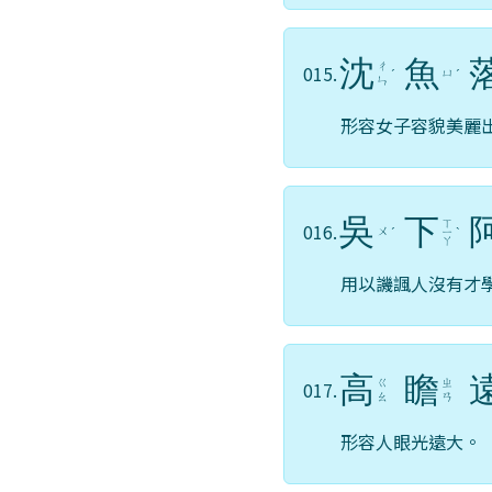
沈
魚
ㄔ
015.
ㄩ
ˊ
ˊ
ㄣ
形容女子容貌美麗
吳
下
ㄒ
016.
ㄨ
ˊ
ㄧ
ˋ
ㄚ
用以譏諷人沒有才
高
瞻
ㄍ
ㄓ
017.
ㄠ
ㄢ
形容人眼光遠大。