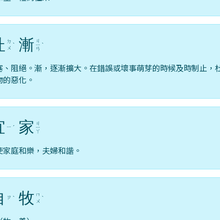
杜
漸
ㄐ
ㄉ
ˋ
ㄧ
ˋ
ㄨ
ㄢ
塞、阻絕。漸，逐漸擴大。在錯誤或壞事萌芽的時候及時制止，
物的惡化。
宜
家
ㄐ
ㄧ
ˊ
ㄧ
ㄚ
使家庭和樂，夫婦和諧。
自
牧
ㄇ
ㄗ
ˋ
ˋ
ㄨ