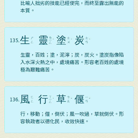
比喻人拙劣的技能已經使完，而終至露出無能的
本質。
生
靈
塗
炭
ㄌ
ㄕ
ㄊ
ㄊ
135.
ㄧ
ˊ
ˊ
ˋ
ㄥ
ㄨ
ㄢ
ㄥ
生靈，百姓；塗，泥濘；炭，炭火。塗炭指像陷
入水深火熱之中，處境痛苦。形容老百姓的處境
極為艱難痛苦。
風
行
草
偃
ㄒ
ㄈ
ㄘ
ㄧ
136.
ㄧ
ˊ
ˇ
ˇ
ㄥ
ㄠ
ㄢ
ㄥ
行，移動；偃，倒伏；風一吹過，草就倒伏。形
容執政者以德化民，收效快速。