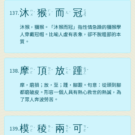
沐
猴
而
冠
ㄍ
ㄇ
ㄏ
137.
ㄦ
ˋ
ˊ
ˊ
ㄨ
ㄨ
ㄡ
ㄢ
沐猴，獼猴。「沐猴而冠」指性情急躁的獼猴學
人穿戴冠帽。比喻人虛有表象，卻不脫粗鄙的本
質。
摩
頂
放
踵
ㄉ
ㄓ
ㄇ
ㄈ
138.
ˊ
ㄧ
ˇ
ˇ
ㄨ
ˇ
ㄛ
ㄤ
ㄥ
ㄥ
摩，磨損；放，至；踵，腳跟。句意：從頭到腳
都磨破皮。形容一個人具有熱心救世的熱誠，為
了眾人奔波勞苦。
模
稜
兩
可
ㄌ
ㄇ
ㄌ
ㄎ
139.
ˊ
ˊ
ㄧ
ˇ
ˇ
ㄛ
ㄥ
ㄜ
ㄤ