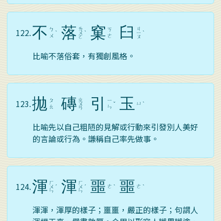
不
落
窠
臼
ㄌ
ㄐ
ㄅ
ㄎ
122.
ˋ
ㄨ
ˋ
ㄧ
ˋ
ㄨ
ㄜ
ㄛ
ㄡ
比喻不落俗套，有獨創風格。
拋
磚
引
玉
ㄓ
ㄆ
ㄧ
123.
ㄩ
ㄨ
ˇ
ˋ
ㄠ
ㄣ
ㄢ
比喻先以自己粗陋的見解或行動來引發別人美好
的言論或行為。謙稱自己率先做事。
渾
渾
噩
噩
ㄏ
ㄏ
124.
ㄜ
ㄜ
ㄨ
ˊ
ㄨ
ˊ
ˋ
ˋ
ㄣ
ㄣ
渾渾，渾厚的樣子；噩噩，嚴正的樣子；句謂人