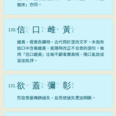
施床」亦同。
信
口
雌
黃
ㄒ
ㄏ
ㄎ
130.
ㄘ
ㄧ
ˋ
ˇ
ㄨ
ˊ
ㄡ
ㄣ
ㄤ
雌黃，橙黃色礦物，古代用於塗改文字。本指有
如口中含著雌黃，能隨時改正不合意的語句。後
用「信口雌黃」比喻不顧事實真相，隨口亂說或
妄加批評。
欲
蓋
彌
彰
ㄍ
ㄇ
ㄓ
131.
ㄩ
ˋ
ˋ
ˊ
ㄞ
ㄧ
ㄤ
形容想要掩飾過失，反而使過失更加明顯。