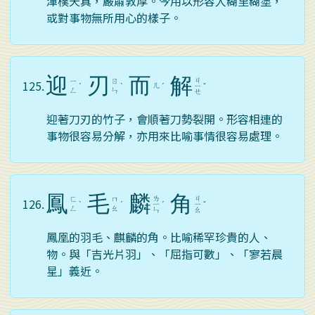
渾樸天真，嚴肅敦厚。今用以形容人糊里糊塗，
或對事物無所用心的樣子。
迎
刃
而
解
ㄐ
ㄧ
ㄖ
125.
ㄦ
ˊ
ˋ
ˊ
ㄧ
ˇ
ㄥ
ㄣ
ㄝ
迎著刀刃的竹子，會順著刀勢裂開。形容相連的
事物很容易分解，亦用來比喻事情很容易處理。
鳳
毛
麟
角
ㄌ
ㄐ
ㄈ
ㄇ
126.
ˋ
ˊ
ㄧ
ˊ
ㄧ
ˇ
ㄥ
ㄠ
ㄣ
ㄠ
鳳凰的羽毛、麒麟的角。比喻稀罕珍貴的人、
物。與「吉光片羽」、「屈指可數」、「寥若晨
星」義近。