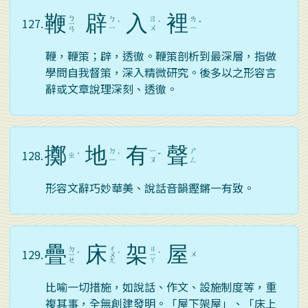
鞭
辟
入
裡
ㄅ
ㄅ
ㄖ
ㄌ
127.
ㄧ
ˋ
ˋ
ˇ
ㄧ
ㄨ
ㄧ
ㄢ
鞭，鞭策；辟，透徹。鞭策剖析到最深層，指做
學問自我督策，深入精微研究。後多以之形容言
辭或文章說理深刻、透徹。
擲
地
有
聲
ㄉ
ㄧ
ㄕ
128.
ㄓ
ˊ
ˋ
ˇ
ㄧ
ㄡ
ㄥ
形容文辭巧妙華美、說話音韻鏗鏘一有致。
疊
床
架
屋
ㄉ
ㄔ
ㄐ
129.
ㄨ
ㄧ
ˊ
ㄨ
ˊ
ㄧ
ˋ
ㄝ
ㄤ
ㄚ
比喻一切措施，如說話、作文、設施制度等，重
複其事，全無創建發明。「屋下架屋」、「床上