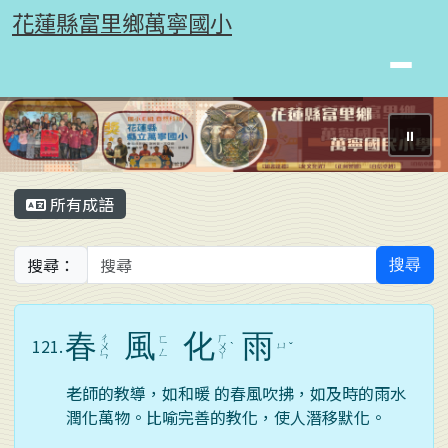
花蓮縣富里鄉萬寧國小
跳至主內容區
花蓮縣富里鄉萬寧國小
⏸
頁尾區域
主內容區域
所有成語
搜尋：
搜尋
春
風
化
雨
ㄔ
ㄏ
ㄈ
121.
ㄩ
ㄨ
ㄨ
ˋ
ˇ
ㄥ
ㄣ
ㄚ
老師的教導，如和暖 的春風吹拂，如及時的雨水
潤化萬物。比喻完善的教化，使人潛移默化。