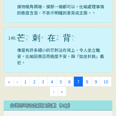
摸物稜角兩端，摸那一端都可以。比喻處理事情
的態度含混，不表示明確的意見或主張。。
芒
刺
在
背
ㄇ
ㄗ
ㄅ
140.
ㄘ
ˊ
ˋ
ˋ
ˋ
ㄤ
ㄞ
ㄟ
像是有許多細小的芒刺沾在背上，令人坐立難
安。比喻因畏忌而極度不安。與「如坐針氈」義
近。
第一頁
上一頁
(目前頁次)
«
‹
1
2
3
4
5
6
7
8
9
10
下一頁
最後頁
›
»
左邊區域內容
台灣即時空氣質量指數（AQI）