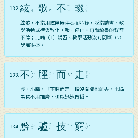
絃
歌
不
輟
ㄒ
ㄔ
ㄍ
ㄅ
132.
ㄧ
ˊ
ˊ
ㄨ
ˋ
ㄜ
ㄨ
ㄢ
ㄛ
絃歌，本指用絃樂器伴奏而吟詠，泛指讀書、教
學活動或禮樂教化。輟，停止。句謂讀書的聲音
不停；比喻（1）講習、教學活動沒有間斷（2）
學風很盛。
不
脛
而
走
ㄐ
ㄅ
ㄗ
133.
ㄦ
ˋ
ㄧ
ˋ
ˊ
ˇ
ㄨ
ㄡ
ㄥ
脛，小腿。「不脛而走」指沒有腿也能去。比喻
事物不用推廣，也能迅速傳播。
黔
驢
技
窮
ㄑ
ㄑ
ㄌ
ㄐ
134.
ㄧ
ˊ
ˊ
ˋ
ㄩ
ˊ
ㄩ
ㄧ
ㄢ
ㄥ