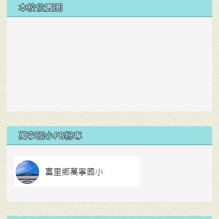
本校位置圖
右邊區域內容
萬寧國小FB粉專
link to https://