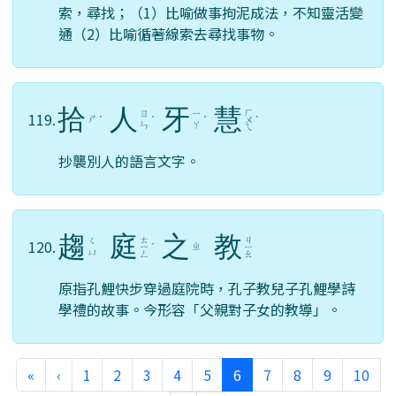
索，尋找；（1）比喻做事拘泥成法，不知靈活變
通（2）比喻循著線索去尋找事物。
拾
人
牙
慧
ㄏ
ㄖ
ㄧ
119.
ㄕ
ˊ
ˊ
ˊ
ㄨ
ˋ
ㄣ
ㄚ
ㄟ
抄襲別人的語言文字。
趨
庭
之
教
ㄊ
ㄐ
ㄑ
120.
ㄓ
ㄧ
ˊ
ㄧ
ㄩ
ㄥ
ㄠ
原指孔鯉快步穿過庭院時，孔子教兒子孔鯉學詩
學禮的故事。今形容「父親對子女的教導」。
第一頁
上一頁
(目前頁次)
«
‹
1
2
3
4
5
6
7
8
9
10