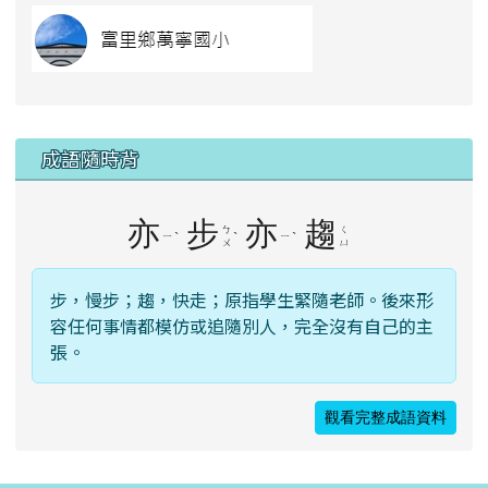
link to https://
成語隨時背
亦
步
亦
趨
ㄅ
ㄑ
ㄧ
ˋ
ˋ
ㄧ
ˋ
ㄨ
ㄩ
步，慢步；趨，快走；原指學生緊隨老師。後來形
容任何事情都模仿或追隨別人，完全沒有自己的主
張。
觀看完整成語資料