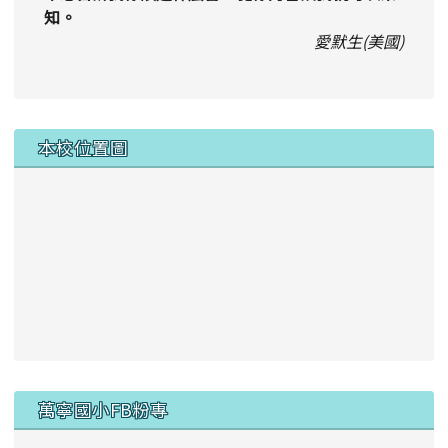
知。
愛默生(美國)
本校位置圖
右邊區域內容
萬寧國小FB粉專