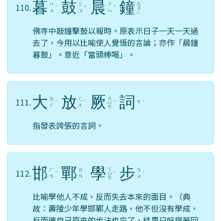
暮
鼓
晨
鐘
ㄓ
ㄇ
ㄍ
ㄔ
110.
ˋ
ˇ
ˊ
ㄨ
ㄨ
ㄨ
ㄣ
ㄥ
佛寺中敲鐘擊鼓以報時。原表示日子一天一天過
去了，今用以比喻使人覺悟的言論；亦作「晨鐘
暮鼓」。意近「當頭棒喝」。
大
放
厥
詞
ㄐ
ㄉ
ㄈ
111.
ㄘ
ˋ
ˋ
ㄩ
ˊ
ˊ
ㄚ
ㄤ
ㄝ
指發表誇張的言詞。
邯
鄲
學
步
ㄒ
ㄏ
ㄉ
ㄅ
112.
ˊ
ㄩ
ˊ
ˋ
ㄢ
ㄢ
ㄨ
ㄝ
比喻學他人不成，反而失去本來的面目。（典
故：壽陵少年學邯鄲人走路，他不但沒有學成，
反而連自己原來的步法也忘了，結果只好爬著回