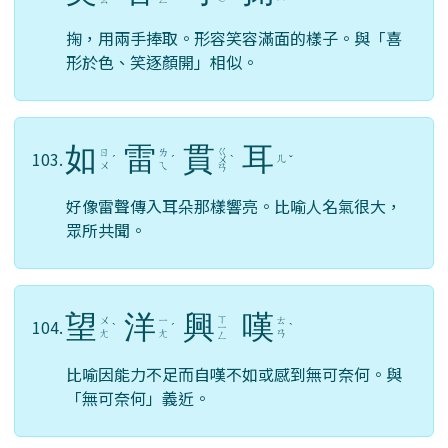
掬，用兩手捧取。形容笑容滿面的樣子。與「喜
形於色、笑逐顏開」相似。
如
雷
貫
耳
ㄍ
ㄖ
ㄌ
103.
ㄦ
ˊ
ˊ
ㄨ
ˋ
ˇ
ㄨ
ㄟ
ㄢ
好像雷聲傳入耳朵那樣響亮。比喻人名氣很大，
眾所共聞。
望
洋
興
嘆
ㄒ
ㄨ
ㄧ
ㄊ
104.
ˋ
ˊ
ㄧ
ˋ
ㄤ
ㄤ
ㄢ
ㄥ
比喻因能力不足而自嘆不如或感到無可奈何。與
「無可奈何」義近。