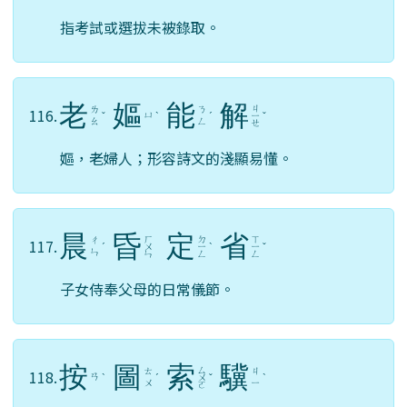
指考試或選拔未被錄取。
老
嫗
能
解
ㄐ
ㄌ
ㄋ
116.
ㄩ
ˇ
ˋ
ˊ
ㄧ
ˇ
ㄠ
ㄥ
ㄝ
嫗，老婦人；形容詩文的淺顯易懂。
晨
昏
定
省
ㄏ
ㄉ
ㄒ
ㄔ
117.
ˊ
ㄨ
ㄧ
ˋ
ㄧ
ˇ
ㄣ
ㄣ
ㄥ
ㄥ
子女侍奉父母的日常儀節。
按
圖
索
驥
ㄙ
ㄊ
ㄐ
118.
ㄢ
ˋ
ˊ
ㄨ
ˇ
ˋ
ㄨ
ㄧ
ㄛ