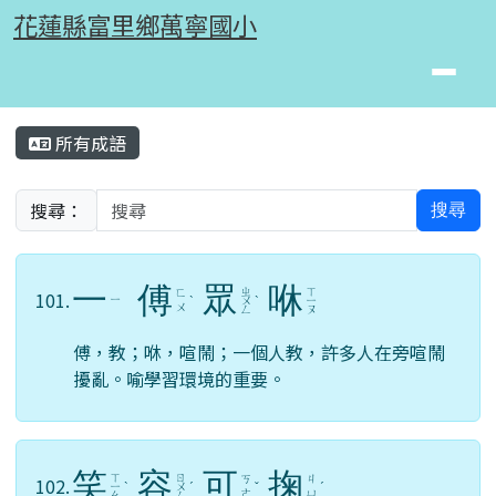
花蓮縣富里鄉萬寧國小
跳至主內容區
花蓮縣富里鄉萬寧國小
頁尾區域
主內容區域
所有成語
⏸
搜尋：
搜尋
一
傅
眾
咻
ㄓ
ㄒ
ㄈ
101.
ㄧ
ˋ
ㄨ
ˋ
ㄧ
ㄨ
ㄥ
ㄡ
傅，教；咻，喧鬧；一個人教，許多人在旁喧鬧
擾亂。喻學習環境的重要。
笑
容
可
掬
ㄒ
ㄖ
ㄎ
ㄐ
102.
ㄧ
ˋ
ㄨ
ˊ
ˇ
ˊ
ㄜ
ㄩ
ㄠ
ㄥ