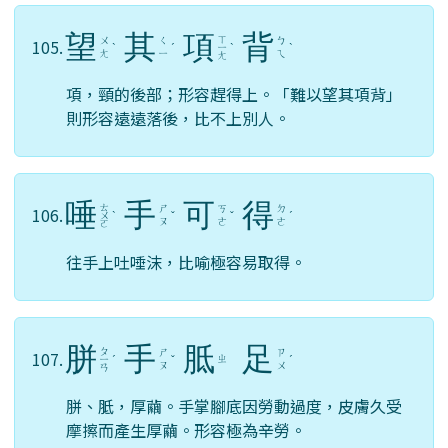
望
其
項
背
ㄒ
ㄨ
ㄑ
ㄅ
105.
ˋ
ˊ
ㄧ
ˋ
ˋ
ㄤ
ㄧ
ㄟ
ㄤ
項，頸的後部；形容趕得上。「難以望其項背」
則形容遠遠落後，比不上別人。
唾
手
可
得
ㄊ
ㄕ
ㄎ
ㄉ
106.
ㄨ
ˋ
ˇ
ˇ
ˊ
ㄡ
ㄜ
ㄜ
ㄛ
往手上吐唾沫，比喻極容易取得。
胼
手
胝
足
ㄆ
ㄕ
ㄗ
107.
ㄓ
ㄧ
ˊ
ˇ
ˊ
ㄡ
ㄨ
ㄢ
胼、胝，厚繭。手掌腳底因勞動過度，皮膚久受
摩擦而產生厚繭。形容極為辛勞。