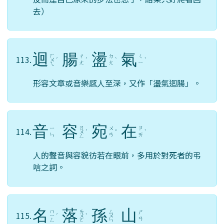
去）
迴
腸
盪
氣
ㄏ
ㄔ
ㄉ
ㄑ
113.
ㄨ
ˊ
ˊ
ˋ
ˋ
ㄤ
ㄤ
ㄧ
ㄟ
形容文章或音樂感人至深，又作「盪氣迴腸」。
音
容
宛
在
ㄖ
ㄧ
ㄨ
ㄗ
114.
ㄨ
ˊ
ˇ
ˋ
ㄣ
ㄢ
ㄞ
ㄥ
人的聲音與容貌彷若在眼前，多用於對死者的弔
唁之詞。
名
落
孫
山
ㄇ
ㄌ
ㄙ
ㄕ
115.
ㄧ
ˊ
ㄨ
ˋ
ㄨ
ㄢ
ㄥ
ㄛ
ㄣ