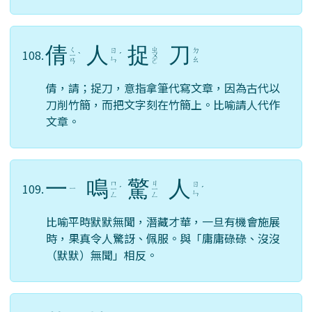
倩
人
捉
刀
ㄑ
ㄓ
ㄖ
ㄉ
108.
ㄧ
ˋ
ˊ
ㄨ
ㄣ
ㄠ
ㄢ
ㄛ
倩，請；捉刀，意指拿筆代寫文章，因為古代以
刀削竹簡，而把文字刻在竹簡上。比喻請人代作
文章。
一
鳴
驚
人
ㄇ
ㄐ
ㄖ
109.
ㄧ
ㄧ
ˊ
ㄧ
ˊ
ㄣ
ㄥ
ㄥ
比喻平時默默無聞，潛藏才華，一旦有機會施展
時，果真令人驚訝、佩服。與「庸庸碌碌、沒沒
（默默）無聞」相反。