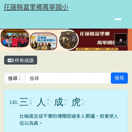
花蓮縣富里鄉萬寧國小
跳至主內容區
花蓮縣富里鄉萬寧國小
⏸
頁尾區域
主內容區域
所有成語
搜尋：
搜尋
三
人
成
虎
ㄙ
ㄖ
ㄔ
ㄏ
141.
ˊ
ˊ
ˇ
ㄢ
ㄣ
ㄥ
ㄨ
比喻謠言或不實的傳聞經過多人散播，就會使人
信以為真。