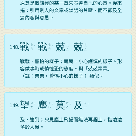
原意是取詩經的某一章來表達自己的心意。後來
指：引用別人的文章或談話的片斷，而不顧及全
篇內容與意思。
戰
戰
兢
兢
ㄐ
ㄐ
ㄓ
ㄓ
148.
ˋ
ˋ
ㄧ
ㄧ
ㄢ
ㄢ
ㄥ
ㄥ
戰戰，害怕的樣子；兢兢，小心謹慎的樣子。形
容做事時戒慎惶恐的態度。與「兢兢業業」
（註：業業，警惕小心的樣子 ）類似。
望
塵
莫
及
ㄨ
ㄔ
ㄇ
ㄐ
149.
ˋ
ˊ
ˋ
ˊ
ㄤ
ㄣ
ㄛ
ㄧ
及，達到；只見塵土飛揚而無法再趕上，指遠遠
落於人後。