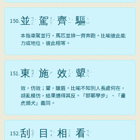
並
駕
齊
驅
ㄅ
ㄐ
ㄑ
ㄑ
150.
ㄧ
ˋ
ㄧ
ˋ
ˊ
ㄧ
ㄩ
ㄥ
ㄚ
本指車駕並行，馬匹並排一齊奔跑。比喻彼此能
力或地位，彼此相等。
東
施
效
顰
ㄉ
ㄒ
ㄆ
151.
ㄕ
ㄨ
ㄧ
ˋ
ㄧ
ˊ
ㄥ
ㄠ
ㄣ
效，仿效；顰，皺眉。比喻不知別人長處何在，
胡亂模仿，結果適得其反。「邯鄲學步」、「畫
虎類犬」義同。
刮
目
相
看
ㄍ
ㄒ
ㄇ
ㄎ
152.
ㄨ
ˋ
ㄧ
ˋ
ㄨ
ㄢ
ㄚ
ㄤ