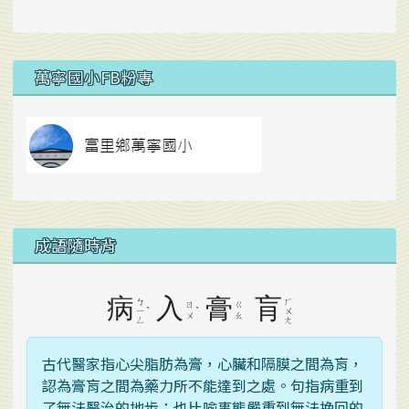
右邊區域內容
萬寧國小FB粉專
link to https://
成語隨時背
病
入
膏
肓
ㄅ
ㄏ
ㄖ
ㄍ
ˋ
ˋ
ㄧ
ㄨ
ㄨ
ㄠ
ㄥ
ㄤ
古代醫家指心尖脂肪為膏，心臟和隔膜之間為肓，
認為膏肓之間為藥力所不能達到之處。句指病重到
了無法醫治的地步；也比喻事態嚴重到無法挽回的