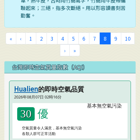
韋，熟牛皮，古時用竹簡寫字，竹簡用牛皮帶編
聯起來；三絕，指多次斷絕。用以形容讀書刻苦
勤奮。
第一頁
上一頁
(目前頁次)
«
‹
1
2
3
4
5
6
7
8
9
10
下一頁
最後頁
›
»
左邊區域內容
台灣即時空氣質量指數（AQI）
Hualien
的即時空氣品質
2026年08月07日 02時16分
優
30
空氣質量令人滿意，基本無空氣污染
各類人群可正常活動