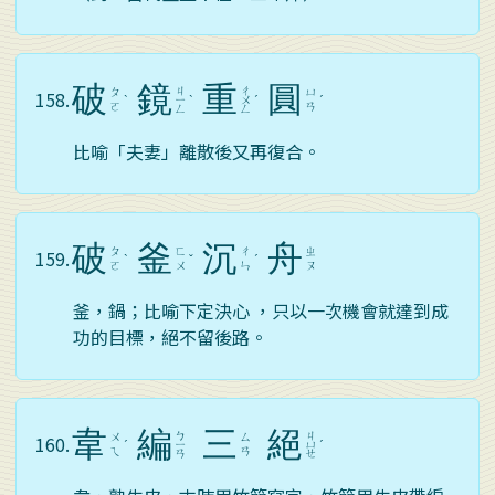
破
鏡
重
圓
ㄐ
ㄔ
ㄆ
ㄩ
158.
ˋ
ㄧ
ˋ
ㄨ
ˊ
ˊ
ㄛ
ㄢ
ㄥ
ㄥ
比喻「夫妻」離散後又再復合。
破
釜
沉
舟
ㄆ
ㄈ
ㄔ
ㄓ
159.
ˋ
ˇ
ˊ
ㄛ
ㄨ
ㄣ
ㄡ
釜，鍋；比喻下定決心 ，只以一次機會就達到成
功的目標，絕不留後路。
韋
編
三
絕
ㄅ
ㄐ
ㄨ
ㄙ
160.
ˊ
ㄧ
ㄩ
ˊ
ㄟ
ㄢ
ㄢ
ㄝ