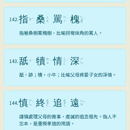
指
桑
罵
槐
ㄏ
ㄙ
ㄇ
142.
ㄓ
ˇ
ˋ
ㄨ
ˊ
ㄤ
ㄚ
ㄞ
指著桑樹罵槐樹，比喻拐彎抹角的罵人。
舐
犢
情
深
ㄑ
ㄉ
ㄕ
143.
ㄕ
ˋ
ˊ
ㄧ
ˊ
ㄨ
ㄣ
ㄥ
舐，舔；犢，小牛；比喻父母疼愛子女的深情。
慎
終
追
遠
ㄓ
ㄓ
ㄕ
ㄩ
144.
ˋ
ㄨ
ㄨ
ˇ
ㄣ
ㄢ
ㄥ
ㄟ
謹慎處理父母的喪事，虔誠的追念祖先。指人不
忘本，是重視孝道的用語。