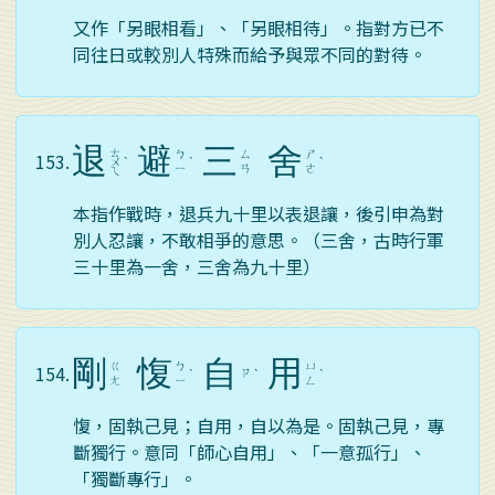
又作「另眼相看」、「另眼相待」。指對方已不
同往日或較別人特殊而給予與眾不同的對待。
退
避
三
舍
ㄊ
ㄅ
ㄙ
ㄕ
153.
ㄨ
ˋ
ˋ
ˋ
ㄧ
ㄢ
ㄜ
ㄟ
本指作戰時，退兵九十里以表退讓，後引申為對
別人忍讓，不敢相爭的意思。（三舍，古時行軍
三十里為一舍，三舍為九十里）
剛
愎
自
用
ㄍ
ㄅ
ㄩ
154.
ㄗ
ˋ
ˋ
ˋ
ㄤ
ㄧ
ㄥ
愎，固執己見；自用，自以為是。固執己見，專
斷獨行。意同「師心自用」、「一意孤行」、
「獨斷專行」。