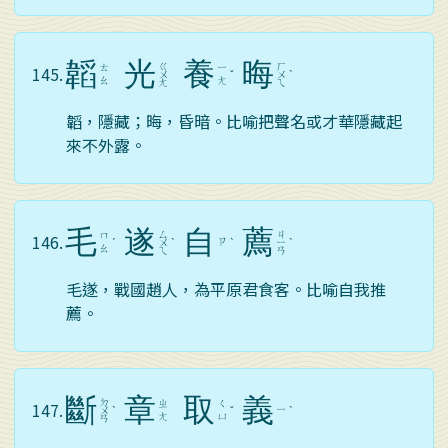
韜
光
養
晦
ㄍ
ㄏ
ㄊ
ㄧ
145.
ㄨ
ˇ
ㄨ
ˋ
ㄠ
ㄤ
ㄤ
ㄟ
韜，隱藏；晦，昏暗。比喻把聲名或才華隱藏起
來不外露。
毛
遂
自
薦
ㄙ
ㄐ
ㄇ
146.
ㄗ
ˊ
ㄨ
ˋ
ˋ
ㄧ
ˋ
ㄠ
ㄟ
ㄢ
毛遂，戰國趙人，為平原君食客。比喻自我推
薦。
斷
章
取
義
ㄉ
ㄓ
ㄑ
147.
ㄧ
ㄨ
ˋ
ˇ
ˋ
ㄤ
ㄩ
ㄢ