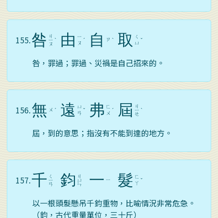
咎
由
自
取
ㄐ
ㄧ
ㄑ
155.
ㄗ
ㄧ
ˋ
ˊ
ˋ
ˇ
ㄡ
ㄩ
ㄡ
咎，罪過；罪過、災禍是自己招來的。
無
遠
弗
屆
ㄐ
ㄩ
ㄈ
156.
ㄨ
ˊ
ˇ
ˊ
ㄧ
ˋ
ㄢ
ㄨ
ㄝ
屆，到的意思；指沒有不能到達的地方。
千
鈞
一
髮
ㄑ
ㄐ
ㄈ
157.
ㄧ
ㄧ
ㄩ
ˇ
ㄚ
ㄢ
ㄣ
以一根頭髮懸吊千鈞重物，比喻情況非常危急。
（鈞，古代重量單位，三十斤）