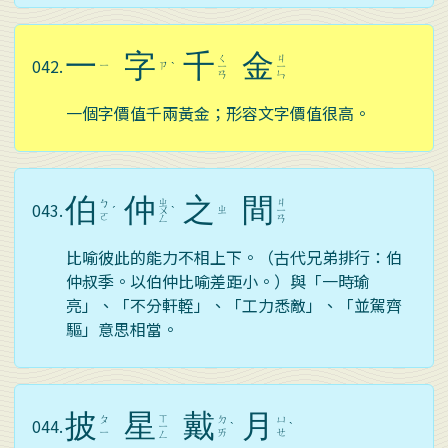
一
字
千
金
ㄑ
ㄐ
042.
ㄧ
ㄗ
ˋ
ㄧ
ㄧ
ㄢ
ㄣ
一個字價值千兩黃金；形容文字價值很高。
伯
仲
之
間
ㄓ
ㄐ
ㄅ
043.
ㄓ
ˊ
ㄨ
ˋ
ㄧ
ㄛ
ㄥ
ㄢ
比喻彼此的能力不相上下。（古代兄弟排行：伯
仲叔季。以伯仲比喻差距小。）與「一時瑜
亮」、「不分軒輊」、「工力悉敵」、「並駕齊
驅」意思相當。
披
星
戴
月
ㄒ
ㄆ
ㄉ
ㄩ
044.
ㄧ
ˋ
ˋ
ㄧ
ㄞ
ㄝ
ㄥ