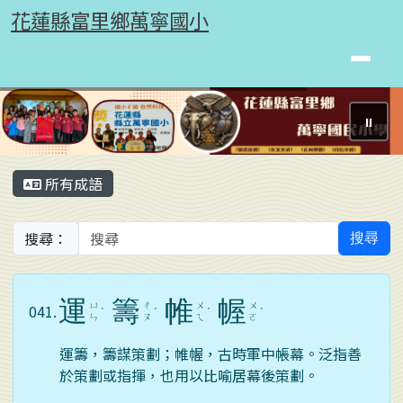
花蓮縣富里鄉萬寧國小
跳至主內容區
花蓮縣富里鄉萬寧國小
⏸
頁尾區域
主內容區域
所有成語
搜尋：
搜尋
運
籌
帷
幄
ㄩ
ㄔ
ㄨ
ㄨ
041.
ˋ
ˊ
ˊ
ˋ
ㄣ
ㄡ
ㄟ
ㄛ
運籌，籌謀策劃；帷幄，古時軍中帳幕。泛指善
於策劃或指揮，也用以比喻居幕後策劃。