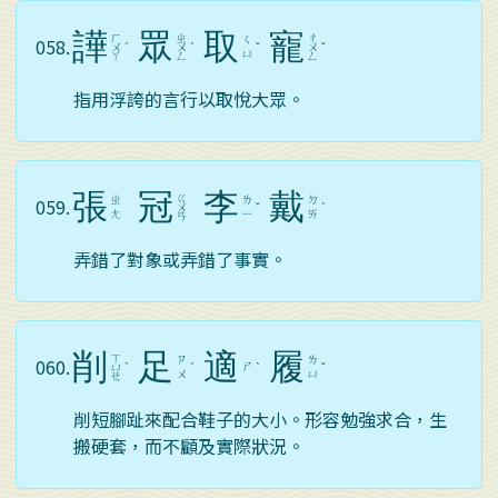
譁
眾
取
寵
ㄏ
ㄓ
ㄔ
ㄑ
058.
ㄨ
ˊ
ㄨ
ˋ
ˇ
ㄨ
ˇ
ㄩ
ㄚ
ㄥ
ㄥ
指用浮誇的言行以取悅大眾。
張
冠
李
戴
ㄍ
ㄓ
ㄌ
ㄉ
059.
ㄨ
ˇ
ˋ
ㄤ
ㄧ
ㄞ
ㄢ
弄錯了對象或弄錯了事實。
削
足
適
履
ㄒ
ㄗ
ㄌ
060.
ㄕ
ㄩ
ˋ
ˊ
ˋ
ˇ
ㄨ
ㄩ
ㄝ
削短腳趾來配合鞋子的大小。形容勉強求合，生
搬硬套，而不顧及實際狀況。