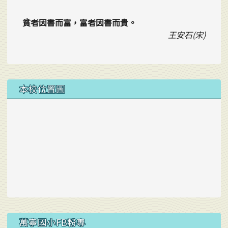
貧者因書而富，富者因書而貴。
王安石(宋)
本校位置圖
右邊區域內容
萬寧國小FB粉專