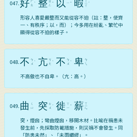
好
整
以
暇
ㄒ
ㄏ
ㄓ
047.
ㄧ
ˋ
ˇ
ˇ
ㄧ
ˊ
ㄠ
ㄥ
ㄚ
形容人喜愛嚴整而又能從容不迫（註：整，使齊
一、有秩序；以，而）；今多用在紛亂、繁忙中
顯得從容不迫的樣子。
不
亢
不
卑
ㄅ
ㄎ
ㄅ
ㄅ
048.
ˋ
ˋ
ˋ
ㄨ
ㄤ
ㄨ
ㄟ
不高傲也不自卑。（亢：高。）
曲
突
徙
薪
ㄒ
ㄑ
ㄊ
ㄒ
049.
ˊ
ˇ
ㄧ
ㄩ
ㄨ
ㄧ
ㄣ
突，煙囪；彎曲煙囪，移開木材。比喻在禍患未
發生前，先採取防範措施，則災禍不會發生。同
「防患未然」、「未雨綢繆」。