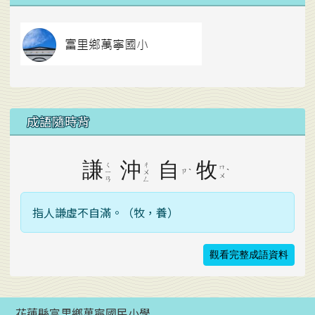
link to https://
成語隨時背
謙
沖
自
牧
ㄑ
ㄔ
ㄇ
ㄗ
ˋ
ˋ
ㄧ
ㄨ
ㄨ
ㄢ
ㄥ
指人謙虛不自滿。（牧，養）
觀看完整成語資料
花蓮縣富里鄉萬寧國民小學