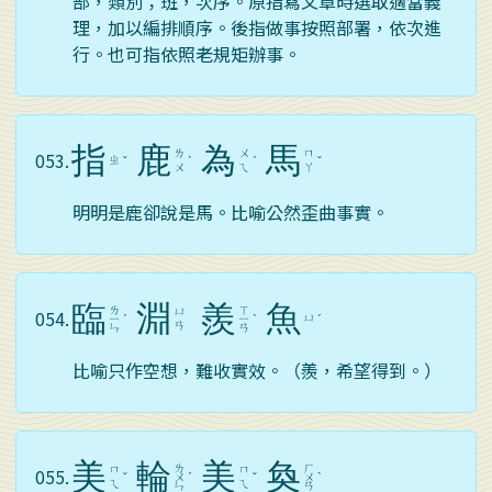
部，類別；班，次序。原指寫文章時選取適當義
理，加以編排順序。後指做事按照部署，依次進
行。也可指依照老規矩辦事。
指
鹿
為
馬
ㄌ
ㄨ
ㄇ
053.
ㄓ
ˇ
ˋ
ˊ
ˇ
ㄨ
ㄟ
ㄚ
明明是鹿卻說是馬。比喻公然歪曲事實。
臨
淵
羨
魚
ㄌ
ㄒ
ㄩ
054.
ㄩ
ㄧ
ˊ
ㄧ
ˋ
ˊ
ㄢ
ㄣ
ㄢ
比喻只作空想，難收實效。（羨，希望得到。）
美
輪
美
奐
ㄌ
ㄏ
ㄇ
ㄇ
055.
ˇ
ㄨ
ˊ
ˇ
ㄨ
ˋ
ㄟ
ㄟ
ㄣ
ㄢ