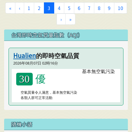
第一頁
上一頁
(目前頁次)
«
‹
1
2
3
4
5
6
7
8
9
10
下一頁
最後頁
›
»
左邊區域內容
台灣即時空氣質量指數（AQI）
Hualien
的即時空氣品質
2026年08月07日 02時16分
優
30
空氣質量令人滿意，基本無空氣污染
各類人群可正常活動
隨機小語