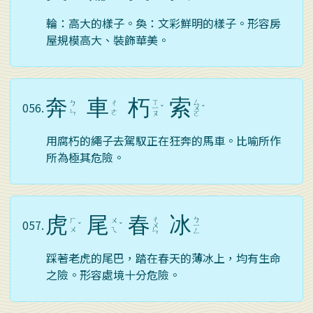
輪：高大的樣子。奐：文彩鮮明的樣子。形容房
屋規模高大、裝飾華美。
奔
車
朽
索
ㄒ
ㄙ
ㄅ
ㄔ
056.
ㄧ
ˇ
ㄨ
ˇ
ㄣ
ㄜ
ㄡ
ㄛ
用腐朽的繩子去駕馭正在狂奔的馬車。比喻所作
所為極其危險。
虎
尾
春
冰
ㄔ
ㄅ
ㄏ
ㄨ
057.
ˇ
ˇ
ㄨ
ㄧ
ㄨ
ㄟ
ㄣ
ㄥ
踩著老虎的尾巴，踏在春天的薄冰上，均有生命
之險。形容處境十分危險。