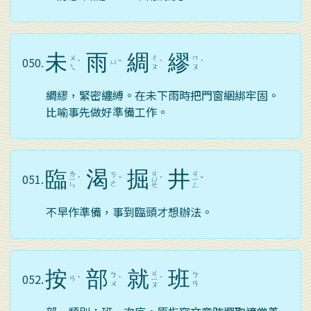
未
雨
綢
繆
ㄨ
ㄔ
ㄇ
050.
ㄩ
ˋ
ˇ
ˊ
ˊ
ㄟ
ㄡ
ㄡ
綢繆，緊密纏縛。在未下雨時把門窗綑綁牢固。
比喻事先做好準備工作。
臨
渴
掘
井
ㄌ
ㄐ
ㄐ
ㄎ
051.
ㄧ
ˊ
ˇ
ㄩ
ˊ
ㄧ
ˇ
ㄜ
ㄣ
ㄝ
ㄥ
不早作準備，事到臨頭才想辦法。
按
部
就
班
ㄐ
ㄅ
ㄅ
052.
ㄢ
ˋ
ˋ
ㄧ
ˋ
ㄨ
ㄢ
ㄡ