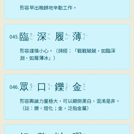
形容早出晚歸地辛勤工作。
臨
深
履
薄
ㄌ
ㄕ
ㄌ
ㄅ
045.
ㄧ
ˊ
ˇ
ˊ
ㄣ
ㄩ
ㄛ
ㄣ
形容謹慎小心。（詩經：「戰戰兢兢，如臨深
淵，如履薄冰」）
眾
口
鑠
金
ㄓ
ㄕ
ㄐ
ㄎ
046.
ㄨ
ˋ
ˇ
ㄨ
ˋ
ㄧ
ㄡ
ㄥ
ㄛ
ㄣ
形容輿論力量極大，可以顛倒黑白，混淆是非。
（註：鑠，熔化；金，泛指金屬）