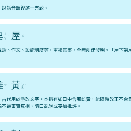
、說話音韻鏗鏘一有致。
架
屋
ㄐ
ㄨ
ㄧ
ˋ
ㄚ
說話、作文、設施制度等，重複其事，全無創建發明。「屋下架
雌
黃
ㄏ
ㄘ
ㄨ
ˊ
ㄤ
，古代用於塗改文字。本指有如口中含著雌黃，能隨時改正不合
喻不顧事實真相，隨口亂說或妄加批評。