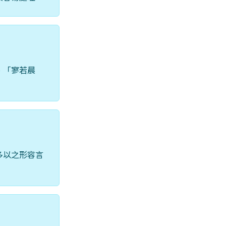
、「寥若晨
多以之形容言