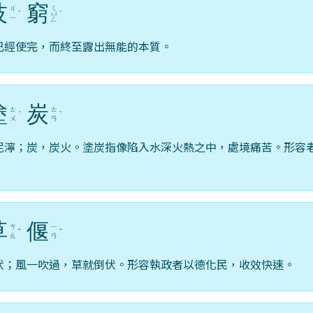
技
窮
ㄑ
ㄐ
ˋ
ㄩ
ˊ
ㄧ
ㄥ
已經使完，而終至露出無能的本質。
塗
炭
ㄊ
ㄊ
ˊ
ˋ
ㄨ
ㄢ
泥濘；炭，炭火。塗炭指像陷入水深火熱之中，處境痛苦。形容
草
偃
ㄘ
ㄧ
ˇ
ˇ
ㄠ
ㄢ
伏；風一吹過，草就倒伏。形容執政者以德化民，收效快速。