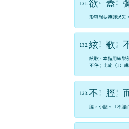
欲
蓋
ㄍ
131.
ㄩ
ˋ
ˋ
ㄞ
形容想要掩飾過失
絃
歌
ㄒ
ㄍ
132.
ㄧ
ˊ
ㄜ
ㄢ
絃歌，本指用絃樂
不停；比喻（1）
不
脛
ㄐ
ㄅ
133.
ˋ
ㄧ
ˋ
ㄨ
ㄥ
脛，小腿。「不脛