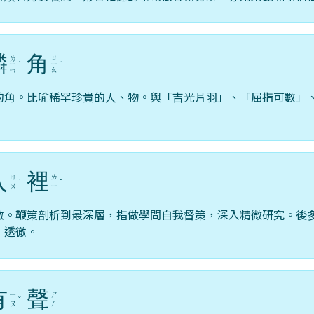
麟
角
ㄌ
ㄐ
ㄧ
ˊ
ㄧ
ˇ
ㄣ
ㄠ
的角。比喻稀罕珍貴的人、物。與「吉光片羽」、「屈指可數」
入
裡
ㄖ
ㄌ
ˋ
ˇ
ㄨ
ㄧ
徹。鞭策剖析到最深層，指做學問自我督策，深入精微研究。後
、透徹。
有
聲
ㄧ
ㄕ
ˇ
ㄡ
ㄥ