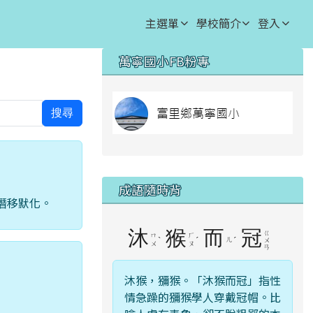
主選單
學校簡介
登入
右邊區域內容
萬寧國小FB粉專
⏸
lin
搜尋
成語隨時背
潛移默化。
沐
猴
而
冠
ㄍ
ㄇ
ㄏ
ˋ
ˊ
ㄦ
ˊ
ㄨ
ㄨ
ㄡ
ㄢ
沐猴，獼猴。「沐猴而冠」指性
情急躁的獼猴學人穿戴冠帽。比