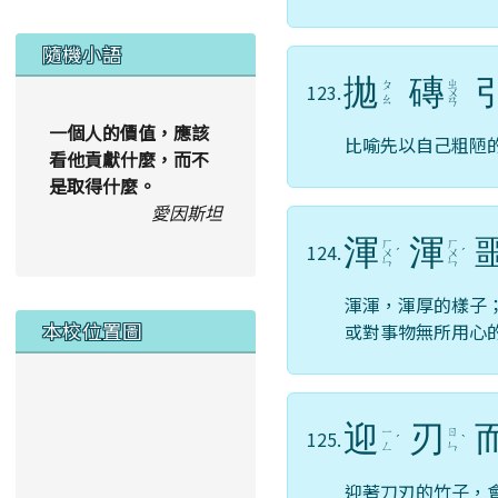
隨機小語
拋
磚
ㄓ
ㄆ
123.
ㄨ
ㄠ
ㄢ
一個人的價值，應該
比喻先以自己粗陋
看他貢獻什麼，而不
是取得什麼。
愛因斯坦
渾
渾
ㄏ
ㄏ
124.
ㄨ
ˊ
ㄨ
ˊ
ㄣ
ㄣ
渾渾，渾厚的樣子
本校位置圖
或對事物無所用心
迎
刃
ㄧ
ㄖ
125.
ˊ
ˋ
ㄥ
ㄣ
迎著刀刃的竹子，