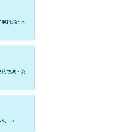
不脫粗鄙的本
世的熱誠，為
主張。。