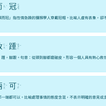
而
冠
ㄍ
ㄦ
ˊ
ㄨ
ㄢ
猴而冠」指性情急躁的獼猴學人穿戴冠帽。比喻人虛有表象，卻
放
踵
ㄓ
ㄈ
ˇ
ㄨ
ˇ
ㄤ
ㄥ
；踵，腳跟。句意：從頭到腳都磨破皮。形容一個人具有熱心救
兩
可
ㄌ
ㄎ
ㄧ
ˇ
ˇ
ㄜ
ㄤ
那一端都可以。比喻處理事情的態度含混，不表示明確的意見或