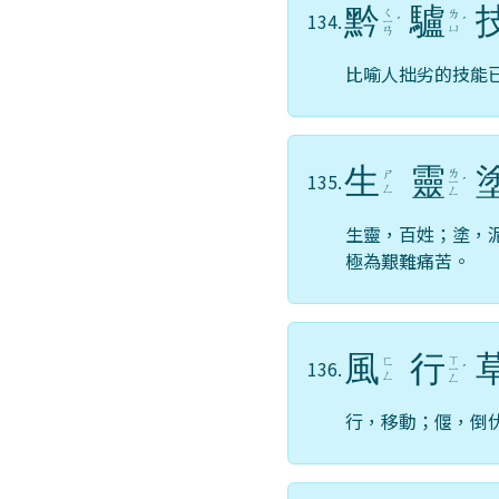
黔
驢
ㄑ
ㄌ
134.
ㄧ
ˊ
ˊ
ㄩ
ㄢ
比喻人拙劣的技能
生
靈
ㄌ
ㄕ
135.
ㄧ
ˊ
ㄥ
ㄥ
生靈，百姓；塗，
極為艱難痛苦。
風
行
ㄒ
ㄈ
136.
ㄧ
ˊ
ㄥ
ㄥ
行，移動；偃，倒