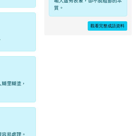
喻人虛有表象，卻不脫粗鄙的本
質。
觀看完整成語資料
。
人糊里糊塗，
很容易處理。