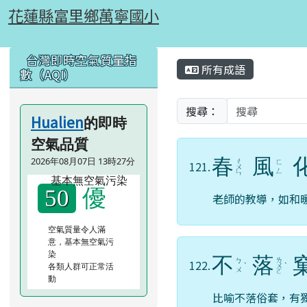
花蓮縣富里鄉萬寧國小
跳至主內容區
花蓮縣富里鄉萬寧國小
頁尾區域
左邊區域內容
主內容區域
台灣即時空氣質量指
所有成語
數（AQI）
搜尋：
Hualien
的即時
空氣品質
春
風
2026年08月07日 13時27分
ㄔ
ㄈ
121.
ㄨ
ㄥ
ㄣ
優
50
老師的教導，如和
空氣質量令人滿
意，基本無空氣污
染
不
落
ㄌ
ㄅ
122.
各類人群可正常活
ˋ
ㄨ
ˋ
ㄨ
ㄛ
動
比喻不落俗套，有