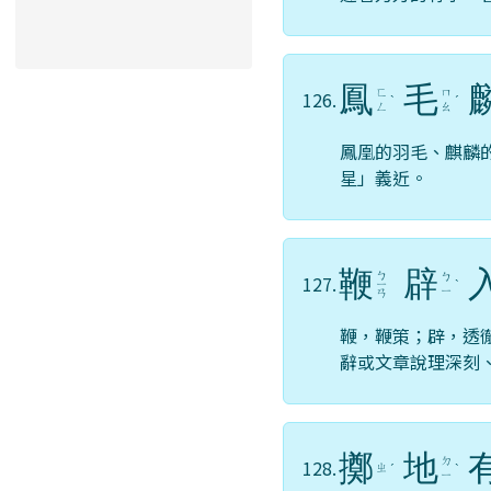
鳳
毛
ㄈ
ㄇ
126.
ˋ
ˊ
ㄥ
ㄠ
鳳凰的羽毛、麒麟
星」義近。
鞭
辟
ㄅ
ㄅ
127.
ㄧ
ˋ
ㄧ
ㄢ
鞭，鞭策；辟，透
辭或文章說理深刻
擲
地
ㄉ
128.
ㄓ
ˊ
ˋ
ㄧ