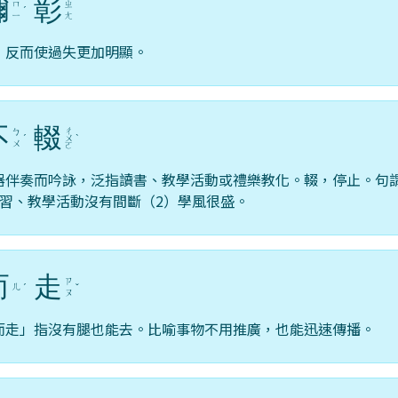
彌
彰
ㄇ
ㄓ
ˊ
ㄧ
ㄤ
，反而使過失更加明顯。
不
輟
ㄔ
ㄅ
ˊ
ㄨ
ˋ
ㄨ
ㄛ
器伴奏而吟詠，泛指讀書、教學活動或禮樂教化。輟，停止。句
講習、教學活動沒有間斷（2）學風很盛。
而
走
ㄗ
ㄦ
ˊ
ˇ
ㄡ
而走」指沒有腿也能去。比喻事物不用推廣，也能迅速傳播。