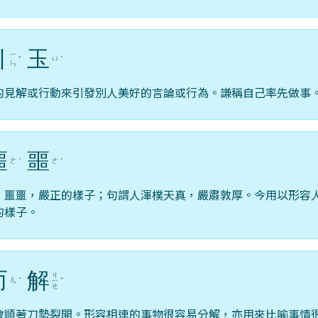
引
玉
ㄧ
ㄩ
ˇ
ˋ
ㄣ
的見解或行動來引發別人美好的言論或行為。謙稱自己率先做事
噩
噩
ㄜ
ㄜ
ˋ
ˋ
；噩噩，嚴正的樣子；句謂人渾樸天真，嚴肅敦厚。今用以形容
的樣子。
而
解
ㄐ
ㄦ
ˊ
ㄧ
ˇ
ㄝ
會順著刀勢裂開。形容相連的事物很容易分解，亦用來比喻事情