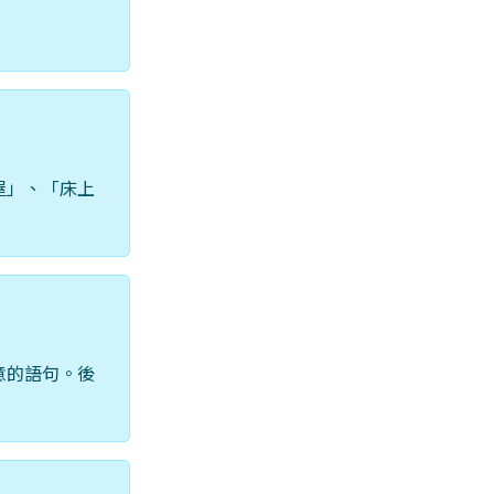
屋」、「床上
意的語句。後