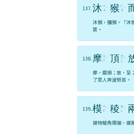
沐
猴
ㄇ
ㄏ
137.
ˋ
ˊ
ㄨ
ㄡ
沐猴，獼猴。「沐
質。
摩
頂
ㄉ
ㄇ
138.
ˊ
ㄧ
ˇ
ㄛ
ㄥ
摩，磨損；放，至
了眾人奔波勞苦。
模
稜
ㄇ
ㄌ
139.
ˊ
ˊ
ㄛ
ㄥ
摸物稜角兩端，摸