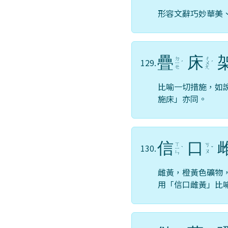
形容文辭巧妙華美
疊
床
ㄉ
ㄔ
129.
ㄧ
ˊ
ㄨ
ˊ
ㄝ
ㄤ
比喻一切措施，如
施床」亦同。
信
口
ㄒ
ㄎ
130.
ㄧ
ˋ
ˇ
ㄡ
ㄣ
雌黃，橙黃色礦物
用「信口雌黃」比