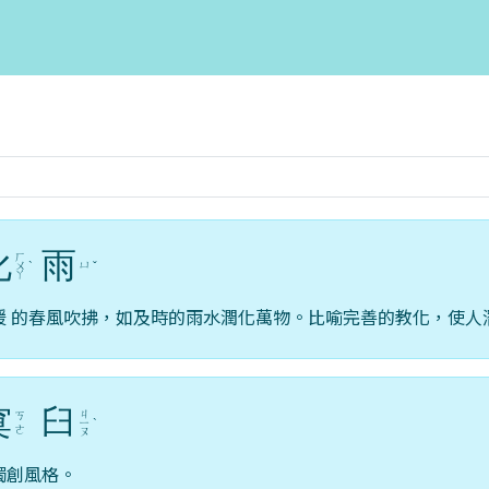
化
雨
ㄏ
ㄩ
ㄨ
ˋ
ˇ
ㄚ
暖 的春風吹拂，如及時的雨水潤化萬物。比喻完善的教化，使人
窠
臼
ㄐ
ㄎ
ㄧ
ˋ
ㄜ
ㄡ
獨創風格。