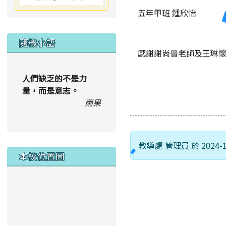
五年甲班 鍾欣怡
隨機小語
感謝謝尚晉老師及王琳
人們缺乏的不是力
量，而是意志。
雨果
教導處 管理員 於 2024-
本校位置圖