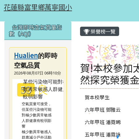
花蓮縣富里鄉萬寧國小
跳至主內容區
花蓮縣富里鄉萬寧國小
頁尾區域
左邊區域內容
主內容區域
台灣即時空氣質量指
榮譽榜一覽
數（AQI）
Hualien
的即時
賀!本校參加太
空氣品質
2026年08月07日 06時10分
然探究榮獲
良
53
賀本校學生
空氣質量可接受，
六年甲班 鄧雅云
但某些污染物可能
對極少數異常敏感
人群健康有較弱影
六年甲班 潘霓晞
響
極少數異常敏感人
五年甲班 潘霓詠
群應減少戶外活動