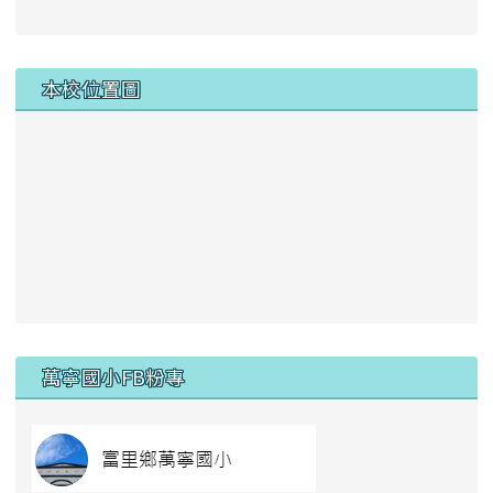
本校位置圖
右邊區域內容
萬寧國小FB粉專
link to https://