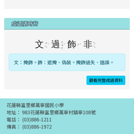
成語隨時背
文
過
飾
非
ㄍ
ㄨ
ㄈ
ˋ
ˋ
ㄕ
ˋ
ㄨ
ㄣ
ㄟ
ㄛ
文：掩飾。飾：遮掩、偽裝。掩飾過失、錯誤。
觀看完整成語資料
花蓮縣富里鄉萬寧國民小學
地址： 983花蓮縣富里鄉萬寧村鎮寧108號
電話： (03)886-1211
傳真： (03)886-1972