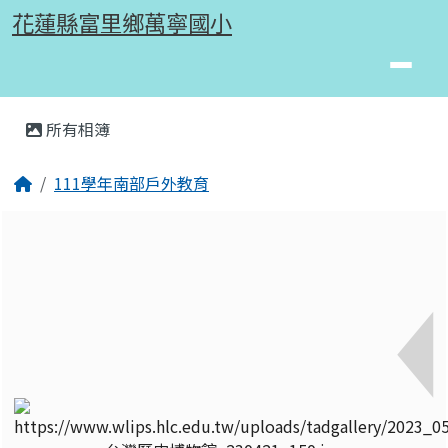
花蓮縣富里鄉萬寧國小
跳至主內容區
花蓮縣富里鄉萬寧國小
頁尾區域
主內容區域
所有相簿
⏸
回首頁
111學年南部戶外教育