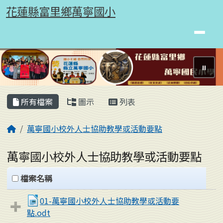
花蓮縣富里鄉萬寧國小
跳至主內容區
花蓮縣富里鄉萬寧國小
⏸
頁尾區域
主內容區域
所有檔案
圖示
列表
回首頁
萬寧國小校外人士協助教學或活動要點
萬寧國小校外人士協助教學或活動要點
clickAll
檔案名稱
01-萬寧國小校外人士協助教學或活動要
點.odt