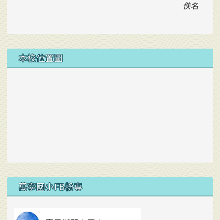
佚名
本校位置圖
右邊區域內容
萬寧國小FB粉專
link to https://