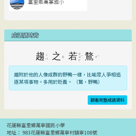
成語隨時背
趨
之
若
鶩
ㄖ
ㄑ
ㄓ
ˋ
ㄨ
ˋ
ㄨ
ㄩ
ㄛ
趨附於他的人像成群的野鴨一樣，比喻眾人爭相追
逐某項事物。多用於貶義。 （鶩，野鴨）
觀看完整成語資料
花蓮縣富里鄉萬寧國民小學
地址： 983花蓮縣富里鄉萬寧村鎮寧108號