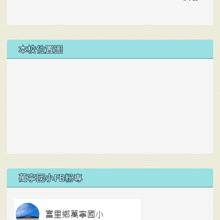
本校位置圖
右邊區域內容
萬寧國小FB粉專
link to https://