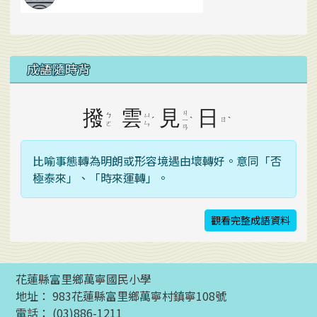
成語隨時背
撥
雲
見
日
ㄐ
ㄅ
ㄩ
ˊ
ˋ
ㄖ
ˋ
ㄧ
ㄛ
ㄣ
ㄢ
比喻事態轉為明朗或形容境遇由壞轉好。意同「否
極泰來」、「時來運轉」。
觀看完整成語資料
花蓮縣富里鄉萬寧國民小學
地址： 983花蓮縣富里鄉萬寧村鎮寧108號
電話： (03)886-1211