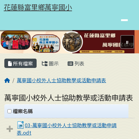
花蓮縣富里鄉萬寧國小
跳至主內容區
花蓮縣富里鄉萬寧國小
⏸
頁尾區域
主內容區域
所有檔案
圖示
列表
回首頁
萬寧國小校外人士協助教學或活動申請表
萬寧國小校外人士協助教學或活動申請表
clickAll
檔案名稱
03-萬寧國小校外人士協助教學或活動申請
表.odt