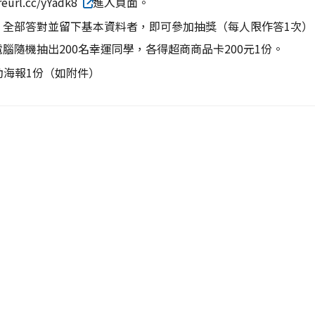
url.cc/yYadk8
進入頁面。
：全部答對並留下基本資料者，即可參加抽獎（每人限作答1次）
腦隨機抽出200名幸運同學，各得超商商品卡200元1份。
動海報1份（如附件）