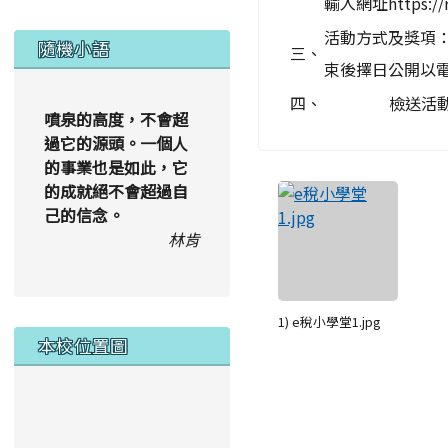
輸入網址https://re
活動方式及獎項
隨機小語
三、
束後擇日公開以電
四、
檢送活
噴泉的高度，不會超
過它的源頭。一個人
的事業也是如此，它
的成就絕不會超過自
己的信念。
林肯
1) e稅小學堂1.jpg
本校位置圖