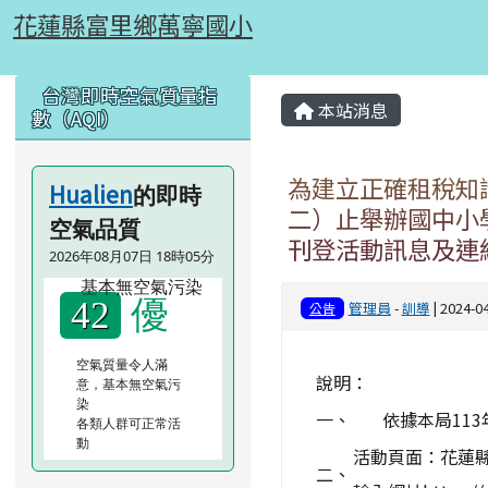
花蓮縣富里鄉萬寧國小
跳至主內容區
花蓮縣富里鄉萬寧國小
頁尾區域
左邊區域內容
主內容區域
台灣即時空氣質量指
本站消息
數（AQI）
為建立正確租稅知識
Hualien
的即時
二）止舉辦國中小
空氣品質
刊登活動訊息及連
2026年08月07日 18時05分
優
42
管理員
-
訓導
| 2024-
公告
空氣質量令人滿
說明：
意，基本無空氣污
染
一、
依據本局11
各類人群可正常活
動
活動頁面：花蓮縣地方稅
二、