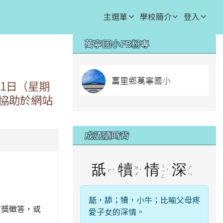
主選單
學校簡介
登入
右邊區域內容
萬寧國小FB粉專
⏸
lin
1日（星期
協助於網站
成語隨時背
舐
犢
情
深
ㄑ
ㄉ
ㄕ
ㄕ
ˋ
ˊ
ˊ
ㄧ
ㄨ
ㄣ
ㄥ
舐，舔；犢，小牛；比喻父母疼
有獎徵答，或
愛子女的深情。