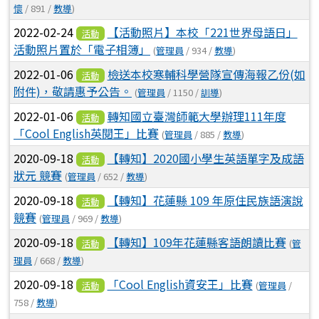
懷
/ 891 /
教導
)
2022-02-24
【活動照片】本校「221世界母語日」
活動
活動照片置於「電子相簿」
(
管理員
/ 934 /
教導
)
2022-01-06
檢送本校寒輔科學營隊宣傳海報乙份(如
活動
附件)，敬請惠予公告。
(
管理員
/ 1150 /
訓導
)
2022-01-06
轉知國立臺灣師範大學辦理111年度
活動
「Cool English英閱王」比賽
(
管理員
/ 885 /
教導
)
2020-09-18
【轉知】2020國小學生英語單字及成語
活動
狀元 競賽
(
管理員
/ 652 /
教導
)
2020-09-18
【轉知】花蓮縣 109 年原住民族語演說
活動
競賽
(
管理員
/ 969 /
教導
)
2020-09-18
【轉知】109年花蓮縣客語朗讀比賽
(
管
活動
理員
/ 668 /
教導
)
2020-09-18
「Cool English資安王」比賽
(
管理員
/
活動
758 /
教導
)