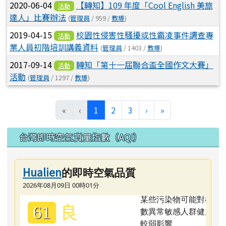
2020-06-04
【轉知】109 年度「Cool English 美旅
活動
達人」比賽辦法
(
管理員
/ 959 /
教導
)
2019-04-15
校園性侵害性騷擾或性霸凌事件調查專
活動
業人員初階培訓講義資料
(
管理員
/ 1403 /
教導
)
2017-09-14
轉知「第十一屆聯合盃全國作文大賽」
活動
活動
(
管理員
/ 1297 /
教導
)
(目前頁次)
下一頁
最後頁
«
‹
1
2
3
›
»
左邊區域內容
台灣即時空氣質量指數（AQI）
Hualien
的即時空氣品質
2026年08月09日 00時01分
良
61