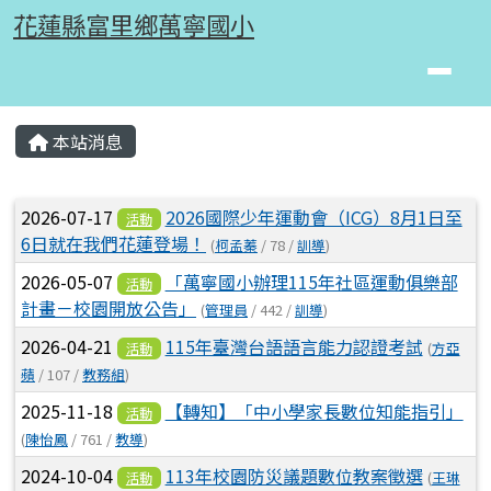
花蓮縣富里鄉萬寧國小
跳至主內容區
花蓮縣富里鄉萬寧國小
頁尾區域
主內容區域
本站消息
⏸
文章列表
2026-07-17
2026國際少年運動會（ICG）8月1日至
活動
6日就在我們花蓮登場！
(
柯孟蓁
/ 78 /
訓導
)
2026-05-07
「萬寧國小辦理115年社區運動俱樂部
活動
計畫－校園開放公告」
(
管理員
/ 442 /
訓導
)
2026-04-21
115年臺灣台語語言能力認證考試
(
方亞
活動
蘋
/ 107 /
教務組
)
2025-11-18
【轉知】「中小學家長數位知能指引」
活動
(
陳怡鳳
/ 761 /
教導
)
2024-10-04
113年校園防災議題數位教案徵選
(
王琳
活動