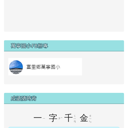
右邊區域內容
萬寧國小FB粉專
link to https://
成語隨時背
一
字
千
金
ㄑ
ㄐ
ㄧ
ㄗ
ˋ
ㄧ
ㄧ
ㄢ
ㄣ